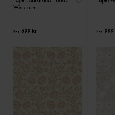
Tapet Marstrand II 8862
Tapet 
Windrose
Pris
699 kr
Pris
999 