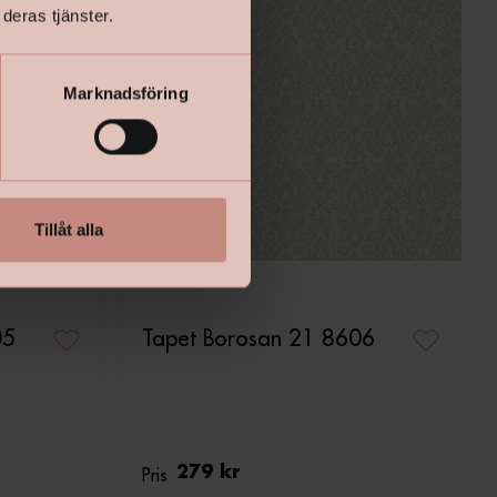
deras tjänster.
Marknadsföring
Tillåt alla
05
Tapet Borosan 21 8606
Pris
279 kr