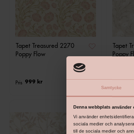
Tapet Treasured 2270
Tapet T
Poppy Flow
Poppy F
Pris
999 kr
Pris
999 
Samtycke
Denna webbplats använder 
Vi använder enhetsidentifierar
sociala medier och analysera 
till de sociala medier och a