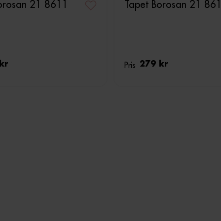
orosan 21 8611
Tapet Borosan 21 86
kr
Pris
279 kr