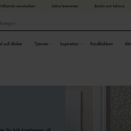
Välkända varumärken
Säkra leveranser
Betala mot faktura
l och klinker
Tjänster
Inspiration
Kundklubben
Aktu
ter för kök kombinerar stil