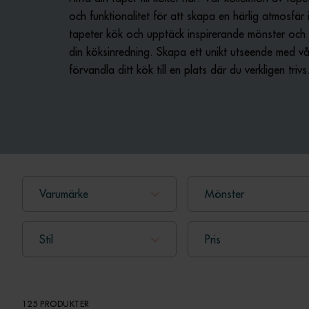
och funktionalitet för att skapa en härlig atmosfär 
tapeter kök och upptäck inspirerande mönster och 
din köksinredning. Skapa ett unikt utseende med v
förvandla ditt kök till en plats där du verkligen trivs
Varumärke
Mönster
Stil
Pris
125 PRODUKTER