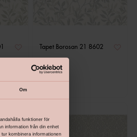
01
Tapet Borosan 21 8602
Pris
279 kr
Om
andahålla funktioner för
n information från din enhet
 tur kombinera informationen