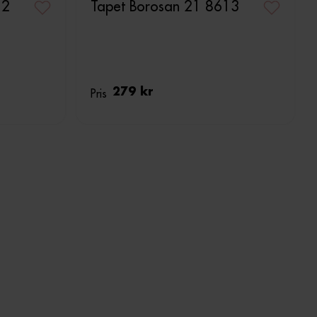
12
Tapet Borosan 21 8613
Pris
279 kr