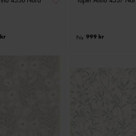
Anno 4536 Nora
Tapet Anno 4537 No
kr
Pris
999 kr