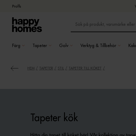
Proffs
Färg
Tapeter
Golv
Verktyg & Tillbehör
Kake
HEM
TAPETER
STIL
TAPETER TILL KÖKET
Tapeter kök
Hitta din tapet till köket här! Vår kollektion av tape