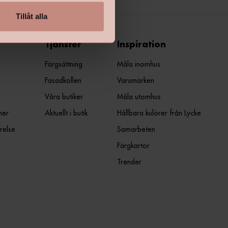
Tillåt alla
Tjänster
Inspiration
Färgsättning
Måla inomhus
Fasadkollen
Varumärken
Våra butiker
Måla utomhus
ner
Aktuellt i butik
Hållbara kulörer från Lycke
relse
Samarbeten
Färgkartor
Trender