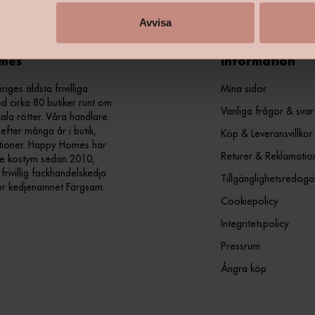
Avvisa
mes
Information
ges äldsta frivilliga
Mina sidor
d cirka 80 butiker runt om
Vanliga frågor & svar
kala rötter. Våra handlare
efter många år i butik,
Köp & Leveransvillkor
ationer. Happy Homes har
Returer & Reklamatio
nde kostym sedan 2010,
ivillig fackhandelskedja
Tillgänglighetsredogö
er kedjenamnet Färgsam.
Cookiepolicy
Integritetspolicy
Pressrum
Ångra köp