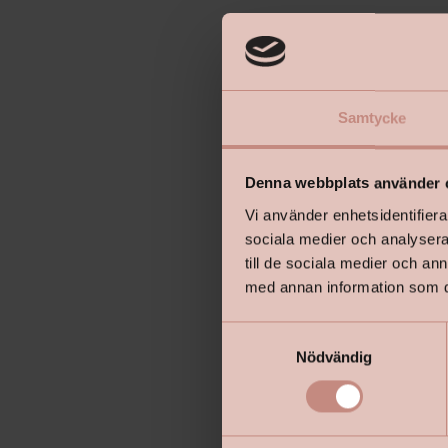
Samtycke
Denna webbplats använder 
Vi använder enhetsidentifierar
sociala medier och analysera 
till de sociala medier och a
med annan information som du 
S
Nödvändig
a
m
t
y