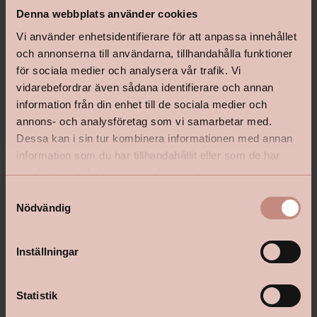
Denna webbplats använder cookies
Vi använder enhetsidentifierare för att anpassa innehållet
och annonserna till användarna, tillhandahålla funktioner
för sociala medier och analysera vår trafik. Vi
vidarebefordrar även sådana identifierare och annan
information från din enhet till de sociala medier och
annons- och analysföretag som vi samarbetar med.
Dessa kan i sin tur kombinera informationen med annan
information som du har tillhandahållit eller som de har
samlat in när du har använt deras tjänster.
S
Nödvändig
a
m
t
Inställningar
y
Markaryd
c
Kvarngatan 20, 285 31
k
Statistik
Markaryd
e