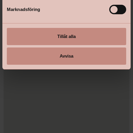
s
Marknadsföring
v
a
l
Tillåt alla
Avvisa