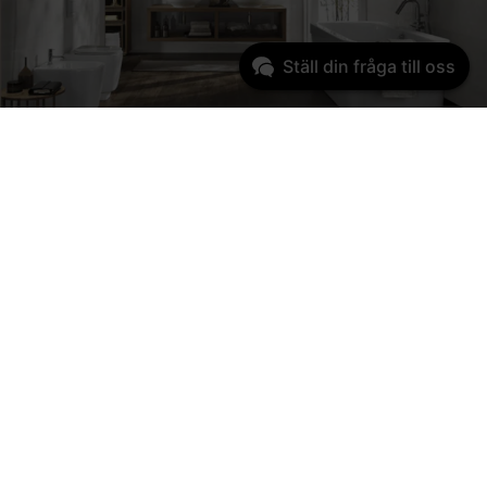
Ställ din fråga till oss
Rita upp ditt drömbadrum
Hos oss kan du få hjälp att rita upp en skiss över hur du vill
att ditt badrum ska se ut. Varmt välkommen in så hjälper vi
dig!