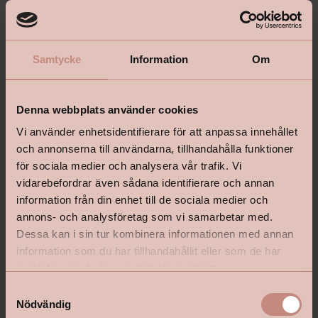
Samtycke
Information
Om
Denna webbplats använder cookies
Vi använder enhetsidentifierare för att anpassa innehållet
och annonserna till användarna, tillhandahålla funktioner
för sociala medier och analysera vår trafik. Vi
vidarebefordrar även sådana identifierare och annan
information från din enhet till de sociala medier och
annons- och analysföretag som vi samarbetar med.
Dessa kan i sin tur kombinera informationen med annan
information som du har tillhandahållit eller som de har
samlat in när du har använt deras tjänster.
S
Nödvändig
a