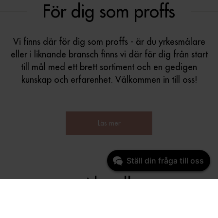
För dig som proffs
Vi finns där för dig som proffs - är du yrkesmålare
eller i liknande bransch finns vi där för dig från start
till mål med ett brett sortiment och en gedigen
kunskap och erfarenhet. Välkommen in till oss!
Läs mer
Ställ din fråga till oss
Aktuellt
Här
kan du läsa mer om kampanjer och aktuell