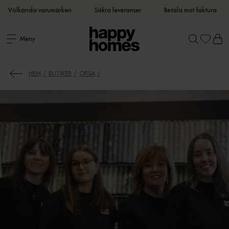
Välkända varumärken
Säkra leveranser
Betala mot faktura
Meny
HEM
BUTIKER
ORSA