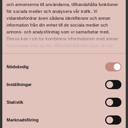
och annonserna till användarna, tillhandahålla funktioner
för sociala medier och analysera vår trafik. Vi
vidarebefordrar även sådana identifierare och annan
information från din enhet till de sociala medier och
annons- och analysföretag som vi samarbetar med.
Dessa kan i sin tur kombinera informationen med annan
information som du har tillhandahållit eller som de har
samlat in när du har använt deras tjänster.
S
Nödvändig
a
m
t
Inställningar
y
c
k
Statistik
e
s
Marknadsföring
v
Övertorneå