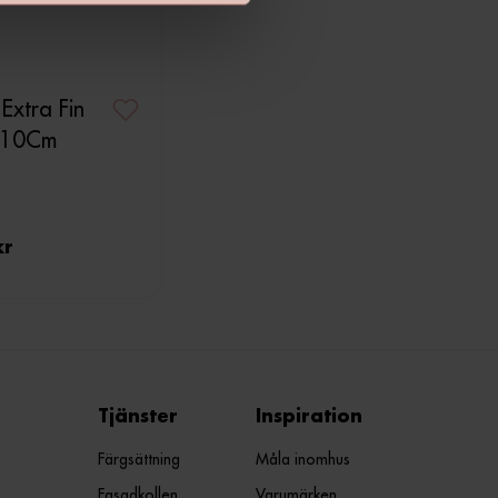
 Extra Fin
m 10Cm
kr
Tjänster
Inspiration
Färgsättning
Måla inomhus
Fasadkollen
Varumärken