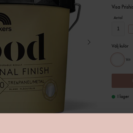
Visa Prishi
Antal
Välj kulör
Vit
I lager