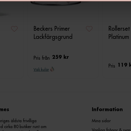
Beckers Primer
Rollerset
Lackfärgsgrund
Platinu
Pris från
259 kr
Pris
119 
Välj kulör
mes
Information
ges äldsta frivilliga
Mina sidor
d cirka 80 butiker runt om
Vanliga frågor & svar