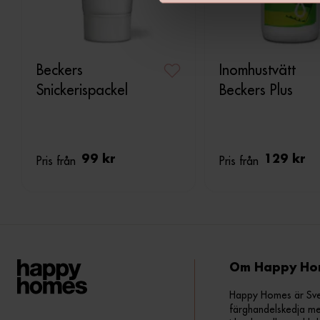
v
a
l
Beckers
Inomhustvätt
Snickerispackel
Beckers Plus
Pris från
99 kr
Pris från
129 kr
Om Happy Ho
Happy Homes är Sveri
färghandelskedja me