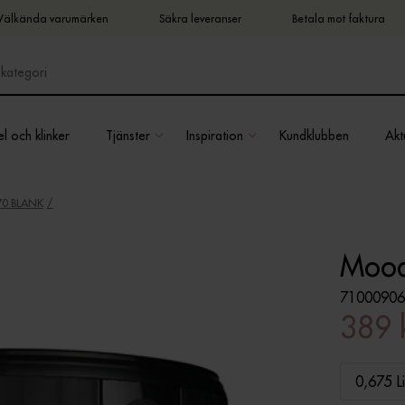
Välkända varumärken
Säkra leveranser
Betala mot faktura
l och klinker
Tjänster
Inspiration
Kundklubben
Aktu
70 BLANK
Mood
71000906
389 
0,675 Li