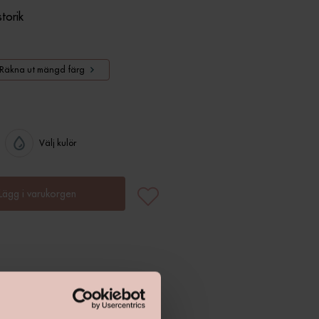
storik
Räkna ut mängd färg
Välj kulör
Lägg i varukorgen