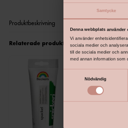
Samtycke
Produktbeskrivning
Denna webbplats använder 
Vi använder enhetsidentifierar
Relaterade produkter
sociala medier och analysera 
till de sociala medier och a
med annan information som du 
S
Nödvändig
a
m
t
y
c
k
e
s