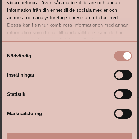
vidarebefordrar även sådana identifierare och annan
information från din enhet till de sociala medier och
annons- och analysföretag som vi samarbetar med.
Dessa kan i sin tur kombinera informationen med annan
Golvrengöring Trestjerner
Golvfärg Trestjerner Prem
information som du har tillhandahållit eller som de har
samlat in när du har använt deras tjänster.
S
Nödvändig
a
m
Pris från
679 kr
t
Pris
Inställningar
249 kr
Välj kulör
y
c
k
Statistik
e
s
Marknadsföring
v
a
l