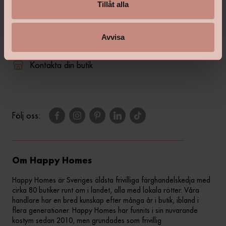
Tillåt alla
shop@happyhomes.se
Avvisa
Vanliga frågor & svar
Kontakta din butik
Följ oss:
Om Happy Homes
Happy Homes är Sveriges äldsta frivilliga färghandelskedja med
cirka 80 butiker runt om i landet, alla med lokala rötter. Våra
handlare har en bred kunskap efter många år i butik, ibland i
flera generationer. Happy Homes har funnits i sin nuvarande
kostym sedan 2010, men grundades som frivillig