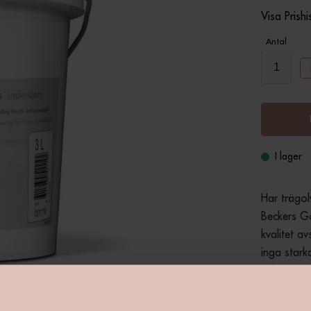
Visa Prishi
Antal
I lager
Har trägol
Beckers Go
kvalitet a
inga stark
och miljön
slutresulta