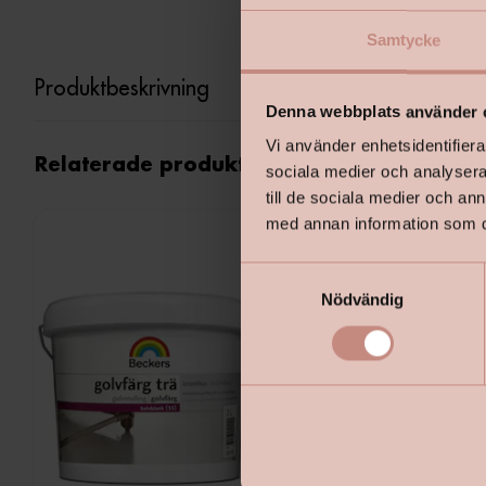
Samtycke
Produktbeskrivning
Denna webbplats använder 
Vi använder enhetsidentifierar
Relaterade produkter
sociala medier och analysera 
till de sociala medier och a
med annan information som du 
S
Nödvändig
a
m
t
y
c
k
e
s