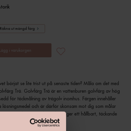
storik
Räkna ut mängd färg
Lägg i varukorgen
vet börjat se lite trist ut på senaste tiden? Måla om det med 
lvfärg Trä. Golvfärg Trä är en vattenburen golvfärg av hög 
vsedd för täckmålning av trägolv inomhus. Färgen innehåller 
a lösningsmedel och är därför skonsam mot dig som målar 
. Färgen är lätt att måla med och ger ett hållbart, täckande 
t