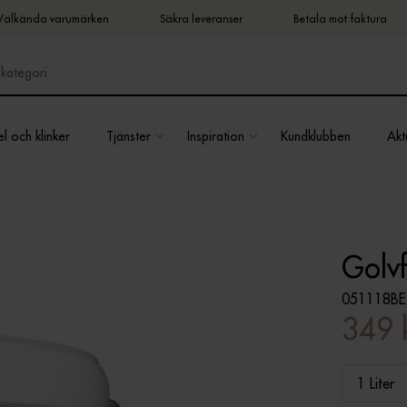
Välkända varumärken
Säkra leveranser
Betala mot faktura
l och klinker
Tjänster
Inspiration
Kundklubben
Aktu
Golvf
051118BE
349 
1 Liter