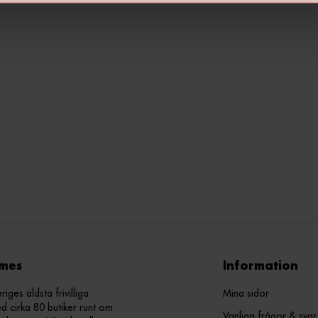
mes
Information
ges äldsta frivilliga
Mina sidor
d cirka 80 butiker runt om
Vanliga frågor & svar