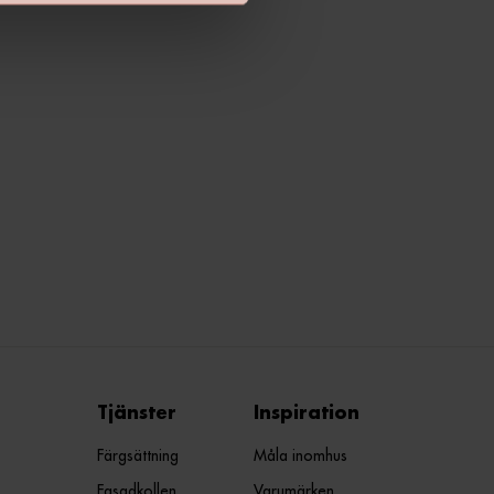
Tjänster
Inspiration
Färgsättning
Måla inomhus
Fasadkollen
Varumärken