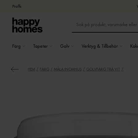
Proffs
Färg
Tapeter
Golv
Verktyg & Tillbehör
Kake
HEM
FÄRG
MÅLA INOMHUS
GOLVFÄRG TRÄ VIT