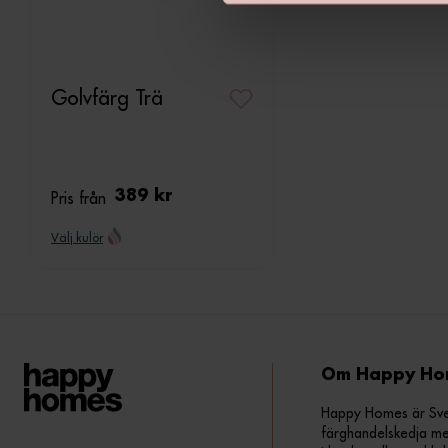
v
a
l
Golvfärg Trä
Pris från
389 kr
Välj kulör
Om Happy Ho
Happy Homes är Sveri
färghandelskedja me