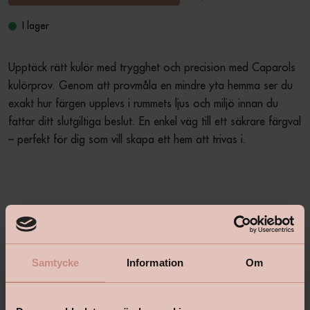
I lager
Upptäck rätt kulör med trygghet och precision med Caparols 
kulörprov. Genom att provmåla en mindre yta hemma ser du 
exakt hur färgen upplevs i rummets ljus och miljö innan du 
fattar ditt slutgiltiga beslut. En enkel väg till ett säkrare färgval 
– perfekt för dig som vill skapa ett hem att trivas i.
Produktbeskrivning
+
Samtycke
Information
Om
Specifikationer
+