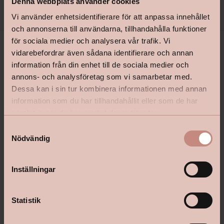
Denna webbplats använder cookies
Vi använder enhetsidentifierare för att anpassa innehållet
och annonserna till användarna, tillhandahålla funktioner
för sociala medier och analysera vår trafik. Vi
vidarebefordrar även sådana identifierare och annan
information från din enhet till de sociala medier och
annons- och analysföretag som vi samarbetar med.
Dessa kan i sin tur kombinera informationen med annan
information som du har tillhandahållit eller som de har
samlat in när du har använt deras tjänster.
shop@happyhomes.se
S
Nödvändig
a
Vanliga frågor & svar
m
Kontakta din butik
t
Inställningar
y
c
k
Statistik
Följ oss:
e