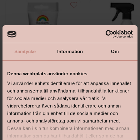
Samtycke
Information
Om
Denna webbplats använder cookies
Vi använder enhetsidentifierare för att anpassa innehållet
och annonserna till användarna, tillhandahålla funktioner
Beckers Snickerispackel
Inomhustvätt Beckers Plus
för sociala medier och analysera vår trafik. Vi
vidarebefordrar även sådana identifierare och annan
information från din enhet till de sociala medier och
annons- och analysföretag som vi samarbetar med.
Dessa kan i sin tur kombinera informationen med annan
information som du har tillhandahållit eller som de har