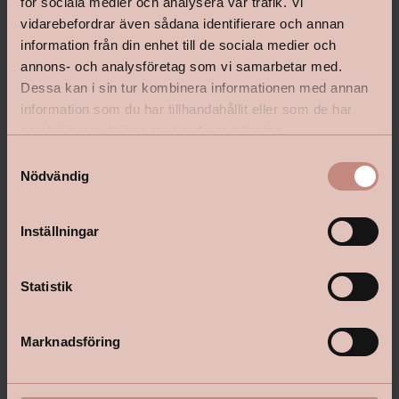
för sociala medier och analysera vår trafik. Vi
vidarebefordrar även sådana identifierare och annan
information från din enhet till de sociala medier och
annons- och analysföretag som vi samarbetar med.
shop@happyhomes.se
Dessa kan i sin tur kombinera informationen med annan
information som du har tillhandahållit eller som de har
Vanliga frågor & svar
samlat in när du har använt deras tjänster.
Kontakta din butik
S
Nödvändig
a
m
t
Inställningar
Följ oss:
y
c
k
Statistik
e
Om Happy Homes
s
Marknadsföring
Happy Homes är Sveriges äldsta frivilliga färghandelskedja med
v
cirka 80 butiker runt om i landet, alla med lokala rötter. Våra
a
handlare har en bred kunskap efter många år i butik, ibland i
l