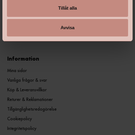
flera generationer. Happy Homes har funnits i sin nuvarande
kostym sedan 2010, men grundades som frivillig
Tillåt alla
fackhandelskedja redan 1962, då under kedjenamnet Färgsam.
Avvisa
Läs mer här
Information
Mina sidor
Vanliga frågor & svar
Köp & Leveransvillkor
Returer & Reklamationer
Tillgänglighetsredogörelse
Cookiepolicy
Integritetspolicy