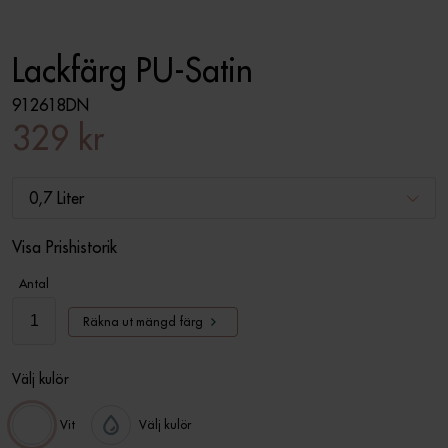
Lackfärg PU-Satin
912618DN
329 kr
0,7 Liter
Visa Prishistorik
Antal
Räkna ut mängd färg
Välj kulör
Vit
Välj kulör