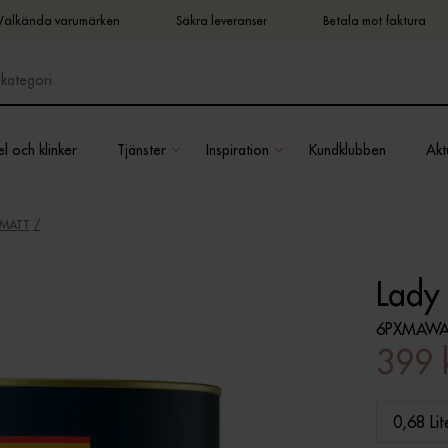
Välkända varumärken
Säkra leveranser
Betala mot faktura
l och klinker
Tjänster
Inspiration
Kundklubben
Aktu
EMATT
Lady 
6PXMAWA
399 
0,68 Lit