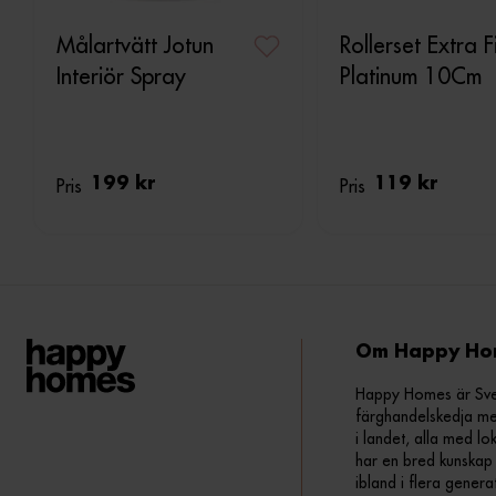
Målartvätt Jotun
Rollerset Extra F
Interiör Spray
Platinum 10Cm
Pris
199 kr
Pris
119 kr
Om Happy Ho
Happy Homes är Sveri
färghandelskedja me
i landet, alla med lo
har en bred kunskap 
ibland i flera gener