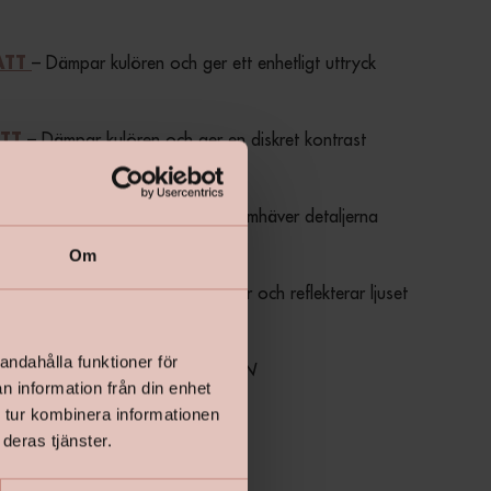
– Dämpar kulören och ger ett enhetligt uttryck
ATT
 – Dämpar kulören och ger en diskret kontrast
TT
 – Förstärker kulören och framhäver detaljerna
ANK
Om
 – Skapar tydliga kontraster och reflekterar ljuset
LANK
andahålla funktioner för
NCS för alternativ vit är S0300-N
n information från din enhet
 tur kombinera informationen
deras tjänster.