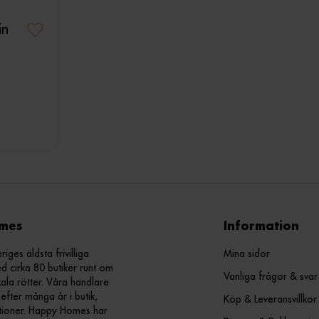
in
mes
Information
ges äldsta frivilliga
Mina sidor
d cirka 80 butiker runt om
Vanliga frågor & svar
kala rötter. Våra handlare
efter många år i butik,
Köp & Leveransvillkor
ationer. Happy Homes har