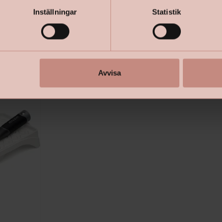
+
Specifik
Inställningar
Statistik
Avvisa