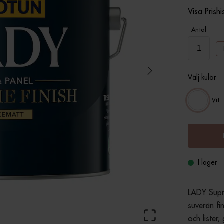
Visa Prishi
Antal
Välj kulör
Vit
I lager
LADY Supre
suverän fin
och lister