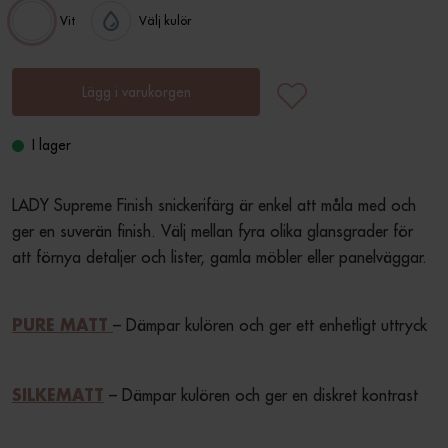
Vit
Välj kulör
Lägg i varukorgen
I lager
LADY Supreme Finish snickerifärg är enkel att måla med och 
ger en suverän finish. Välj mellan fyra olika glansgrader för 
att förnya detaljer och lister, gamla möbler eller panelväggar.
– Dämpar kulören och ger ett enhetligt uttryck
PURE MATT
 – Dämpar kulören och ger en diskret kontrast
SILKEMATT