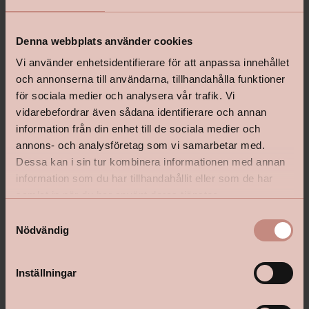
Relaterade produkter
Denna webbplats använder cookies
Vi använder enhetsidentifierare för att anpassa innehållet
och annonserna till användarna, tillhandahålla funktioner
för sociala medier och analysera vår trafik. Vi
vidarebefordrar även sådana identifierare och annan
information från din enhet till de sociala medier och
annons- och analysföretag som vi samarbetar med.
Dessa kan i sin tur kombinera informationen med annan
information som du har tillhandahållit eller som de har
samlat in när du har använt deras tjänster.
S
Nödvändig
a
m
t
Inställningar
Målartvätt Jotun Interiör Spray
Rollerset Extra Fin Plati
y
c