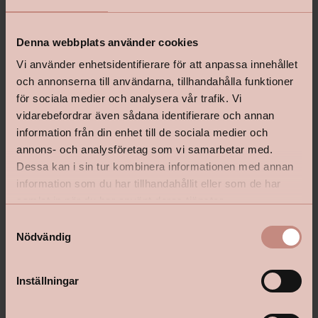
Relaterade produkter
Denna webbplats använder cookies
Vi använder enhetsidentifierare för att anpassa innehållet
och annonserna till användarna, tillhandahålla funktioner
för sociala medier och analysera vår trafik. Vi
vidarebefordrar även sådana identifierare och annan
information från din enhet till de sociala medier och
annons- och analysföretag som vi samarbetar med.
Dessa kan i sin tur kombinera informationen med annan
information som du har tillhandahållit eller som de har
samlat in när du har använt deras tjänster.
S
Nödvändig
a
m
t
Inställningar
Målartvätt Jotun Interiör Spray
Rollerset Extra Fin Plati
y
c