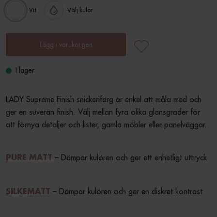
Vit
Välj kulör
Lägg i varukorgen
I lager
LADY Supreme Finish snickerifärg är enkel att måla med och 
ger en suverän finish. Välj mellan fyra olika glansgrader för 
att förnya detaljer och lister, gamla möbler eller panelväggar.
– Dämpar kulören och ger ett enhetligt uttryck
PURE MATT
 – Dämpar kulören och ger en diskret kontrast
SILKEMATT