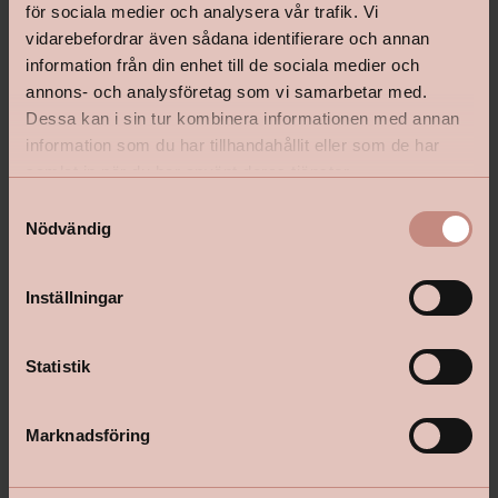
för sociala medier och analysera vår trafik. Vi
vidarebefordrar även sådana identifierare och annan
information från din enhet till de sociala medier och
annons- och analysföretag som vi samarbetar med.
shop@happyhomes.se
Dessa kan i sin tur kombinera informationen med annan
information som du har tillhandahållit eller som de har
Vanliga frågor & svar
samlat in när du har använt deras tjänster.
Kontakta din butik
S
Nödvändig
a
m
t
Inställningar
Följ oss:
y
c
k
Statistik
e
Om Happy Homes
s
Marknadsföring
v
Happy Homes är Sveriges äldsta frivilliga färghandelskedja med
a
cirka 80 butiker runt om i landet, alla med lokala rötter. Våra