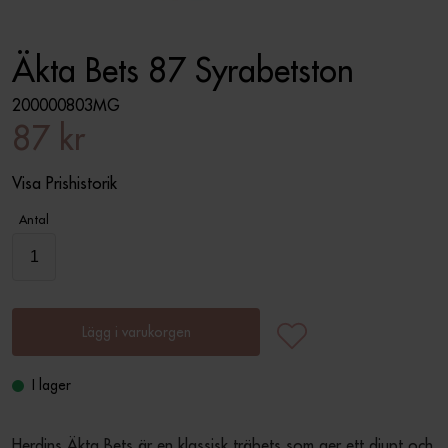
Äkta Bets 87 Syrabetston
200000803MG
87 kr
Visa Prishistorik
Antal
Lägg i varukorgen
I lager
Herdins Äkta Bets är en klassisk träbets som ger ett djupt och 