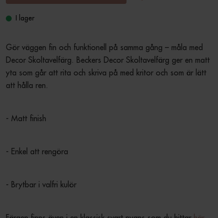
I lager
Gör väggen fin och funktionell på samma gång – måla med 
Decor Skoltavelfärg. Beckers Decor Skoltavelfärg ger en matt 
yta som går att rita och skriva på med kritor och som är lätt 
att hålla ren.
- Matt finish
- Enkel att rengöra
- Brytbar i valfri kulör
Färgen finns även i en klassisk svart nyans som du hittar 
här.