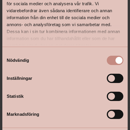
för sociala medier och analysera vår trafik. Vi
vidarebefordrar även sådana identifierare och annan
information från din enhet till de sociala medier och
annons- och analysföretag som vi samarbetar med.
Dessa kan i sin tur kombinera informationen med annan
information som du har tillhandahållit eller som de har
Skoltavelfärg Decor Svart
Inomhustvätt Beckers Plus
samlat in när du har använt deras tjänster.
S
Nödvändig
a
m
t
Inställningar
y
Pris
Pris från
249 kr
129 kr
c
k
Statistik
e
s
Marknadsföring
v
a