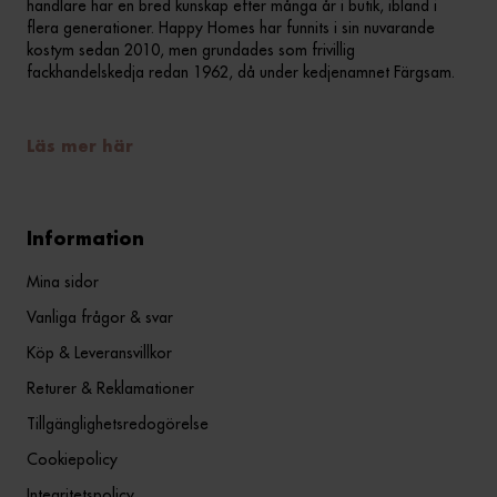
handlare har en bred kunskap efter många år i butik, ibland i
flera generationer. Happy Homes har funnits i sin nuvarande
kostym sedan 2010, men grundades som frivillig
fackhandelskedja redan 1962, då under kedjenamnet Färgsam.
Läs mer här
Information
Mina sidor
Vanliga frågor & svar
Köp & Leveransvillkor
Returer & Reklamationer
Tillgänglighetsredogörelse
Cookiepolicy
Integritetspolicy