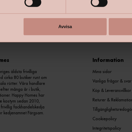
+
Specifik
Avvisa
mes
Information
ges äldsta frivilliga
Mina sidor
d cirka 80 butiker runt om
Vanliga frågor & svar
kala rötter. Våra handlare
efter många år i butik,
Köp & Leveransvillkor
ationer. Happy Homes har
Returer & Reklamatio
nde kostym sedan 2010,
ivillig fackhandelskedja
Tillgänglighetsredogö
er kedjenamnet Färgsam.
Cookiepolicy
Integritetspolicy