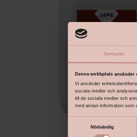
Samtycke
Denna webbplats använder 
Vi använder enhetsidentifierar
sociala medier och analysera 
till de sociala medier och a
med annan information som du 
S
Nödvändig
a
m