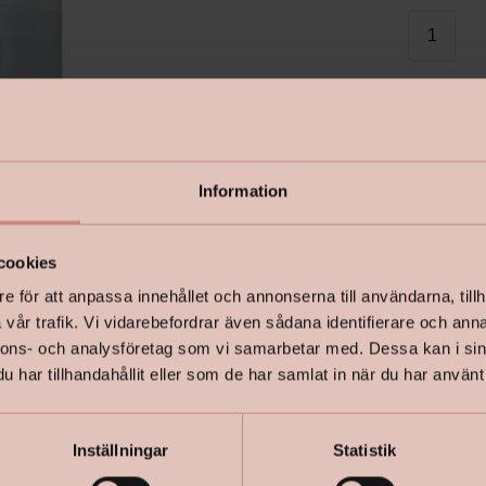
I lager
Information
Effektiv mo
cookies
fräscht oc
envis smut
e för att anpassa innehållet och annonserna till användarna, tillh
vår trafik. Vi vidarebefordrar även sådana identifierare och anna
redo direk
nnons- och analysföretag som vi samarbetar med. Dessa kan i sin
Dessutom ä
har tillhandahållit eller som de har samlat in när du har använt 
Mögel-Fri 
Inställningar
Statistik