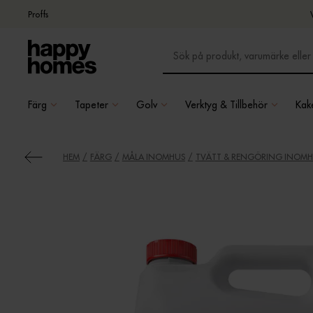
Proffs
Färg
Tapeter
Golv
Verktyg & Tillbehör
Kake
HEM
FÄRG
MÅLA INOMHUS
TVÄTT & RENGÖRING INOM