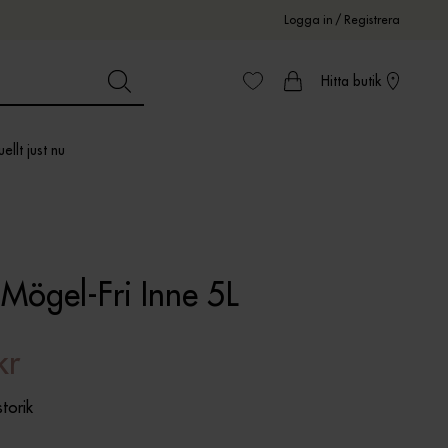
Logga in
/
Registrera
Hitta butik
ellt just nu
Mögel-Fri Inne 5L
kr
storik