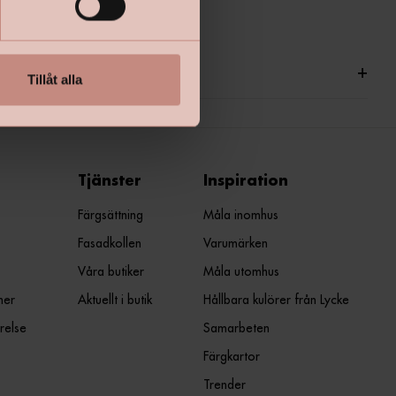
ationer
+
Tillåt alla
Tjänster
Inspiration
Färgsättning
Måla inomhus
Fasadkollen
Varumärken
Våra butiker
Måla utomhus
ner
Aktuellt i butik
Hållbara kulörer från Lycke
relse
Samarbeten
Färgkartor
Trender