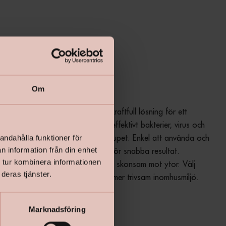
Lägg i varukorgen
Om
t mögel och dålig lukt inne – en kraftfull lösning för ett
h hygieniskt hem. Den bekämpar effektivt bakterier, virus och
s samtidigt som den rengör på djupet. Enkel att använda och
andahålla funktioner för
n information från din enhet
t utan spädning gör den perfekt för snabba resultat.
 tur kombinera informationen
r den biologiskt nedbrytbar och skonsam mot ytor. Välj
deras tjänster.
Inne för en renare, tryggare och mer trivsam inomhusmiljö
.
Marknadsföring