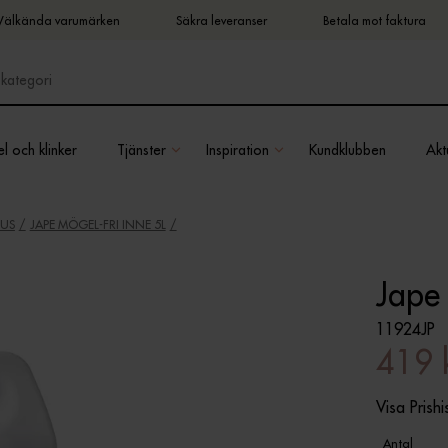
Välkända varumärken
Säkra leveranser
Betala mot faktura
l och klinker
Tjänster
Inspiration
Kundklubben
Aktu
HUS
JAPE MÖGEL-FRI INNE 5L
Jape 
11924JP
419 
Visa Prishi
Antal