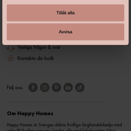
l
Tillåt alla
Avvisa
shop@happyhomes.se
Vanliga frågor & svar
Kontakta din butik
Följ oss:
Om Happy Homes
Happy Homes är Sveriges äldsta frivilliga färghandelskedja med
cirka 80 butiker runt om i landet, alla med lokala rötter. Våra