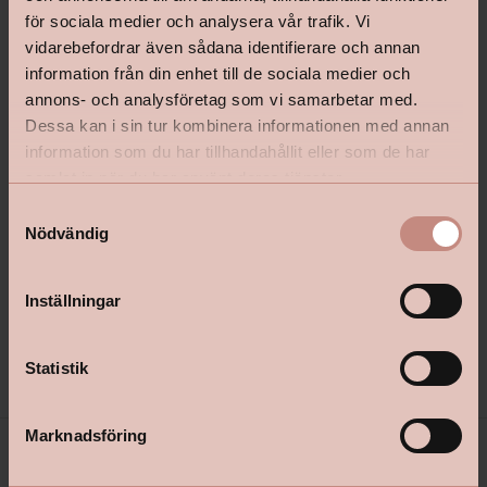
för sociala medier och analysera vår trafik. Vi
vidarebefordrar även sådana identifierare och annan
information från din enhet till de sociala medier och
annons- och analysföretag som vi samarbetar med.
Dessa kan i sin tur kombinera informationen med annan
information som du har tillhandahållit eller som de har
samlat in när du har använt deras tjänster.
Vägg&Takspackel Jotun
Lady Pure Color Väggfär
S
Nödvändig
a
m
t
Inställningar
Pris från
349 kr
y
Pris från
119 kr
c
Välj kulör
k
Statistik
e
s
Marknadsföring
v
a