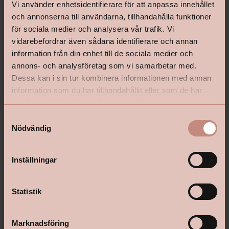
Vi använder enhetsidentifierare för att anpassa innehållet
och annonserna till användarna, tillhandahålla funktioner
för sociala medier och analysera vår trafik. Vi
vidarebefordrar även sådana identifierare och annan
information från din enhet till de sociala medier och
annons- och analysföretag som vi samarbetar med.
Dessa kan i sin tur kombinera informationen med annan
information som du har tillhandahållit eller som de har
shop@happyhomes.se
samlat in när du har använt deras tjänster.
S
Vanliga frågor & svar
Nödvändig
a
Kontakta din butik
m
t
Inställningar
y
c
Följ oss:
k
Statistik
e
s
Marknadsföring
v