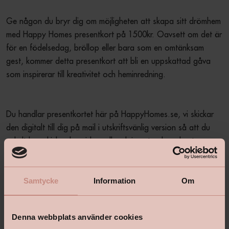
Ge någon du bryr dig om möjligheten att skapa sitt drömhem 
med Happy Homes presentkort på 1500kr. Oavsett om det är 
för en födelsedag, bröllop eller bara som en omtänksam 
gest, kommer detta presentkort att bli en uppskattad gåva 
Du handlar presentkortet här på HappyHomes.se, vi skickar 
den digitalt till dig på mail i utskriftsvänlig version så att du 
enkelt kan skicka den vidare eller skriva ut och ge bort. 
Presentkortet går att nyttja digitalt och i butik. Presentkortet 
är giltigt i ett år från inköpsdatumet. 
Samtycke
Information
Om
Produktbeskrivning
+
Denna webbplats använder cookies