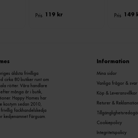
Pris
119 kr
Pris
149 
mes
Information
ges äldsta frivilliga
Mina sidor
d cirka 80 butiker runt om
Vanliga frågor & svar
kala rötter. Våra handlare
efter många år i butik,
Köp & Leveransvillkor
ationer. Happy Homes har
Returer & Reklamatio
nde kostym sedan 2010,
ivillig fackhandelskedja
Tillgänglighetsredogö
er kedjenamnet Färgsam.
Cookiepolicy
Integritetspolicy