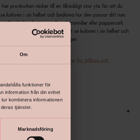
 här provburken räcker till en tillräckligt stor yta för att du 
se kulören i sin helhet och bedöma hur den passar ditt rum. 
vmåla direkt på väggen eller på pannåer eller pappersark 
lt kan flytta runt i rummet för att se kulören i sin helhet och 
faller på kulören olika tider på dagen.
Om
till ditt kulörval - 40 hållbara kulörer för tidlösa och 
 rum
andahålla funktioner för
produktdatabladet - klicka här
n information från din enhet
 tur kombinera informationen
deras tjänster.
ationer
+
Marknadsföring