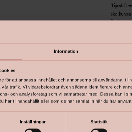
 Den
Tips!
ska kunna 
Du kan pro
som du enke
hur ljuset 
Information
Inspireras 
personliga
cookies
e för att anpassa innehållet och annonserna till användarna, tillh
Läs mer i 
vår trafik. Vi vidarebefordrar även sådana identifierare och anna
nnons- och analysföretag som vi samarbetar med. Dessa kan i sin
har tillhandahållit eller som de har samlat in när du har använt 
+
Specifik
Inställningar
Statistik