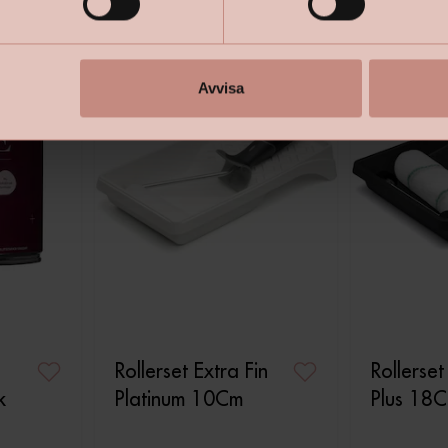
Avvisa
Rollerset Extra Fin
Rollerset
k
Platinum 10Cm
Plus 18