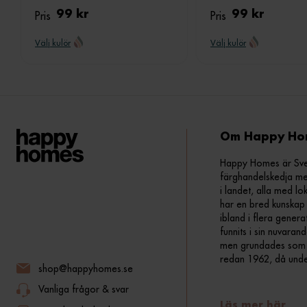
Pris
99 kr
Pris
99 kr
Välj kulör
Välj kulör
Om Happy Ho
Happy Homes är Sveri
färghandelskedja me
i landet, alla med lo
har en bred kunskap 
ibland i flera gener
funnits i sin nuvara
men grundades som fr
redan 1962, då und
shop@happyhomes.se
Vanliga frågor & svar
Läs mer här