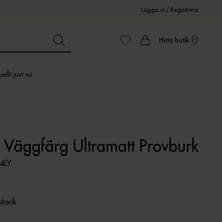
Logga in
/
Registrera
Hitta butik
ellt just nu
 Väggfärg Ultramatt Provburk
4LY
r
storik