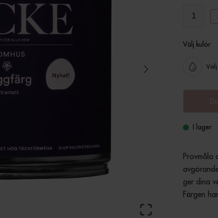
Välj kulör
Välj
Du
I lager
Provmåla d
avgörande 
ger dina vä
Färgen har