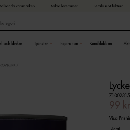
Välkända varumärken
Säkra leveranser
Betala mot faktura
l och klinker
Tjänster
Inspiration
Kundklubben
Aktu
PROVBURK
Lycke
71002315
99 k
Visa Prishi
Antal