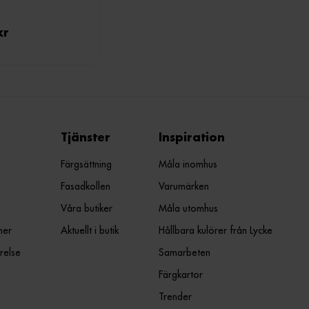
kr
Tjänster
Inspiration
Färgsättning
Måla inomhus
Fasadkollen
Varumärken
Våra butiker
Måla utomhus
ner
Aktuellt i butik
Hållbara kulörer från Lycke
relse
Samarbeten
Färgkartor
Trender