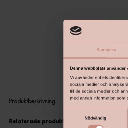
Samtycke
Denna webbplats använder 
Vi använder enhetsidentifierar
sociala medier och analysera 
till de sociala medier och a
med annan information som du 
Produktbeskrivning
S
Nödvändig
a
Relaterade produkter
m