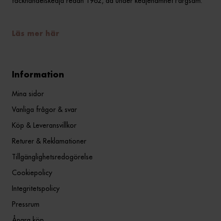
fackhandelskedja redan 1962, då under kedjenamnet Färgsam.
Läs mer här
Information
Mina sidor
Vanliga frågor & svar
Köp & Leveransvillkor
Returer & Reklamationer
Tillgänglighetsredogörelse
Cookiepolicy
Integritetspolicy
Pressrum
Ångra köp