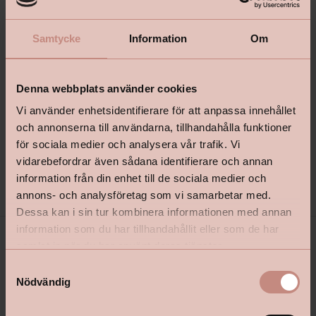
Observera att dem färdiga kulörerna i kulörväljaren för 
tillfället har en längre leveranstid på upp till 7-8 dagar. Kulörer 
Samtycke
Information
Om
som bryts i NCS-kod har en standardmässig leveranstid.
Denna webbplats använder cookies
Produktbeskrivning
+
Vi använder enhetsidentifierare för att anpassa innehållet
och annonserna till användarna, tillhandahålla funktioner
för sociala medier och analysera vår trafik. Vi
vidarebefordrar även sådana identifierare och annan
Specifikationer
+
information från din enhet till de sociala medier och
annons- och analysföretag som vi samarbetar med.
Dessa kan i sin tur kombinera informationen med annan
information som du har tillhandahållit eller som de har
samlat in när du har använt deras tjänster.
S
Nödvändig
a
m