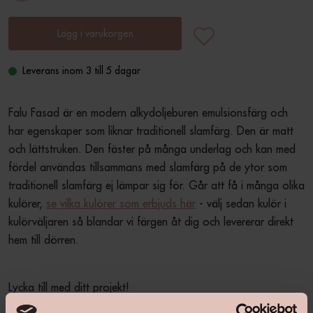
Lägg i varukorgen
Leverans inom 3 till 5 dagar
Falu Fasad är en modern alkydoljeburen emulsionsfärg och 
har egenskaper som liknar traditionell slamfärg. Den är matt 
och lättstruken. Den fäster på många underlag och kan med 
fördel användas tillsammans med slamfärg på de ytor som 
traditionell slamfärg ej lämpar sig för. Går att få i många olika 
kulörer, 
se vilka kulörer som erbjuds här
 - välj sedan kulör i 
kulörväljaren så blandar vi färgen åt dig och levererar direkt 
hem till dörren.
Lycka till med ditt projekt!