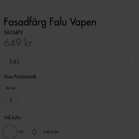
Fasadfärg Falu Vapen
56104FV
649 kr
3,6 L
Visa Prishistorik
Antal
Välj kulör
Vit
Välj kulör