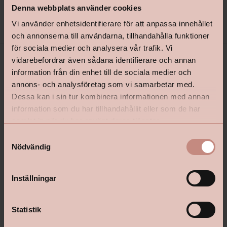
Denna webbplats använder cookies
Specifikationer
+
Vi använder enhetsidentifierare för att anpassa innehållet
och annonserna till användarna, tillhandahålla funktioner
för sociala medier och analysera vår trafik. Vi
vidarebefordrar även sådana identifierare och annan
information från din enhet till de sociala medier och
annons- och analysföretag som vi samarbetar med.
Dessa kan i sin tur kombinera informationen med annan
information som du har tillhandahållit eller som de har
samlat in när du har använt deras tjänster.
S
shop@happyhomes.se
Nödvändig
a
Vanliga frågor & svar
m
t
Kontakta din butik
Inställningar
y
c
k
Statistik
e