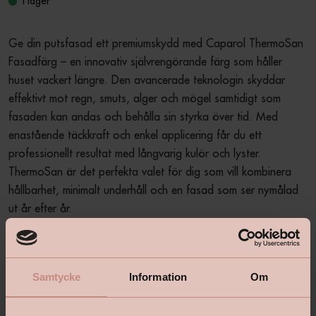
I lager
Ge din putsfasad ett premiumskydd med Caparol ThermoSan 
Fasadfärg – en innovativ självrengörande färg som håller 
huset vackert längre. Den avancerade teknologin skyddar 
effektivt mot regn, smuts, alger och mögel samtidigt som 
fasaden kan andas och behålla sin styrka över tid. Med 
enastående täckkraft och enkel applicering får du ett 
professionellt resultat med långvarig kulör och lyster. 
ThermoSan är det perfekta valet för dig som vill kombinera 
hållbarhet, minimalt underhåll och en fasad som ser nymålad 
ut år efter år.
Produktbeskrivning
+
Samtycke
Information
Om