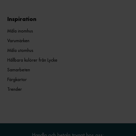
Inspiration
Måla inomhus
Varumärken
Måla utomhus
Hållbara kulörer från Lycke
Samarbeten
Färgkartor
Trender
Handla och betala tryggt hos oss: