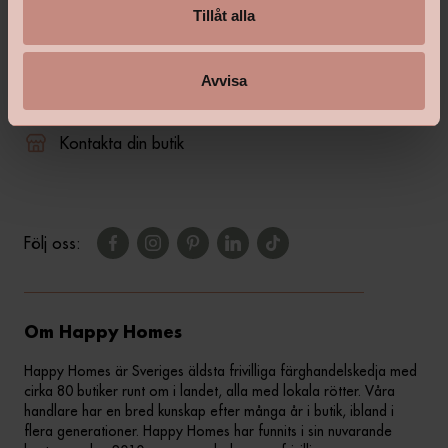
Tillåt alla
shop@happyhomes.se
Avvisa
Vanliga frågor & svar
Kontakta din butik
Följ oss:
Om Happy Homes
Happy Homes är Sveriges äldsta frivilliga färghandelskedja med
cirka 80 butiker runt om i landet, alla med lokala rötter. Våra
handlare har en bred kunskap efter många år i butik, ibland i
flera generationer. Happy Homes har funnits i sin nuvarande