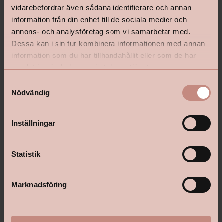
vidarebefordrar även sådana identifierare och annan
information från din enhet till de sociala medier och
annons- och analysföretag som vi samarbetar med.
Dessa kan i sin tur kombinera informationen med annan
information som du har tillhandahållit eller som de har
Falu Rödfärg Knut & Foder Vit
Falu Rödfärg Grå Slamfä
samlat in när du har använt deras tjänster.
S
Nödvändig
a
m
t
Inställningar
Pris från
Pris från
399 kr
649 kr
y
c
k
Statistik
e
s
Marknadsföring
v
a
l