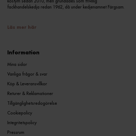
kostym sedan 2010, men grundades som frivillig
fackhandelskedja redan 1962, då under kedjenamnet Färgsam.
Läs mer här
Information
Mina sidor
Vanliga frågor & svar
Köp & Leveransvillkor
Returer & Reklamationer
Tillgänglighetsredogörelse
Cookiepolicy
Integritetspolicy
Pressrum