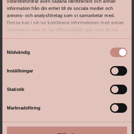
vidarebefordrar även sådana identifierare och annan
information från din enhet till de sociala medier och
annons- och analysföretag som vi samarbetar med.
Dessa kan i sin tur kombinera informationen med annan
Beckers Utomhustvätt
Perfekt Fönster & Snickeri 
information som du har tillhandahållit eller som de har
samlat in när du har använt deras tjänster.
S
Nödvändig
a
m
Pris från
259 kr
t
Pris från
129 kr
Inställningar
Välj kulör
y
c
k
Statistik
e
s
Marknadsföring
v
a
l