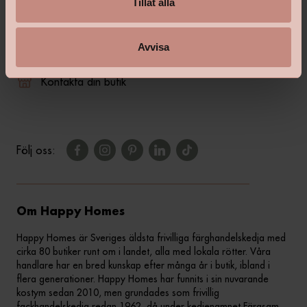
Tillåt alla
shop@happyhomes.se
Avvisa
Vanliga frågor & svar
Kontakta din butik
Följ oss:
Om Happy Homes
Happy Homes är Sveriges äldsta frivilliga färghandelskedja med
cirka 80 butiker runt om i landet, alla med lokala rötter. Våra
handlare har en bred kunskap efter många år i butik, ibland i
flera generationer. Happy Homes har funnits i sin nuvarande
kostym sedan 2010, men grundades som frivillig
fackhandelskedja redan 1962, då under kedjenamnet Färgsam.