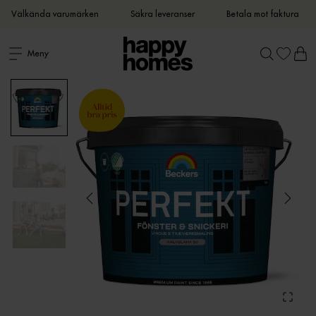
Välkända varumärken
Säkra leveranser
Betala mot faktura
Meny