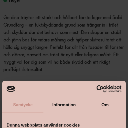
I lager
Ge dina träytor ett starkt och hållbart första lager med Solid 
Grundfärg – en fuktskyddande grund som tränger in i träet 
och skyddar där det behövs som mest. Den skapar en stabil 
och jämn bas för vidare målning och hjälper slutresultatet att 
hålla sig snyggt längre. Perfekt för allt från fasader till fönster 
och dörrar, oavsett om träet är nytt eller tidigare målat. Ett 
tryggt val för dig som vill ha både skydd och ett riktigt 
proffsigt slutresultat.
Produktbeskrivning
+
Samtycke
Information
Om
Specifikationer
+
Denna webbplats använder cookies