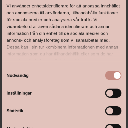
Vi använder enhetsidentifierare för att anpassa innehållet
och annonserna till användarna, tillhandahålla funktioner
för sociala medier och analysera vår trafik. Vi
vidarebefordrar även sådana identifierare och annan
information från din enhet till de sociala medier och
annons- och analysföretag som vi samarbetar med.
Dessa kan i sin tur kombinera informationen med annan
information som du har tillhandahållit eller som de har
samlat in när du har använt deras tjänster.
shop@happyhomes.se
S
Vanliga frågor & svar
Nödvändig
a
m
Kontakta din butik
t
Inställningar
y
c
k
Statistik
Följ oss:
e
s