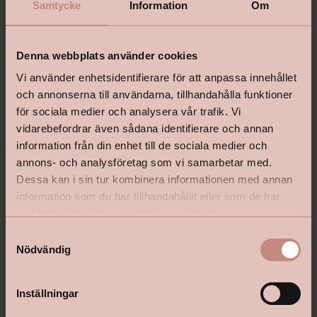
Samtycke
Information
Om
Produktbeskrivning
+
Denna webbplats använder cookies
Vi använder enhetsidentifierare för att anpassa innehållet
och annonserna till användarna, tillhandahålla funktioner
Specifikationer
+
för sociala medier och analysera vår trafik. Vi
vidarebefordrar även sådana identifierare och annan
information från din enhet till de sociala medier och
annons- och analysföretag som vi samarbetar med.
Dessa kan i sin tur kombinera informationen med annan
information som du har tillhandahållit eller som de har
samlat in när du har använt deras tjänster.
S
Nödvändig
a
m
shop@happyhomes.se
t
Inställningar
y
Vanliga frågor & svar