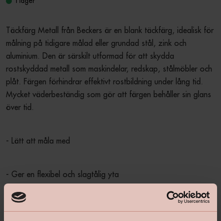
I lager
Täckfärg Metall från Beckers är en blank täckfärg, idealisk för 
målning på tidigare målad eller grundad stål, zink och 
aluminium. Den är särskilt utformad för att skydda 
rostskyddad metall som maskindelar, redskap, stålmöbler och 
plåt. Färgen förhindrar effektivt rostbildning under lång tid. 
Mycket väderbeständig som gör att färgen behåller sin glans 
över tid.
- Lätt att måla med
- Ger en flexibel och slagtålig yta
- Väderbeständig för ett hållbart resultat