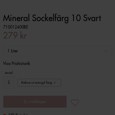
Mineral Sockelfärg 10 Svart
710012400BE
279 kr
1 Liter
Visa Prishistorik
Antal
Räkna ut mängd färg
Ej i webblager