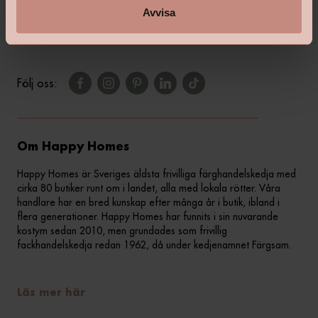
Kontakta din butik
Avvisa
Följ oss:
Om Happy Homes
Happy Homes är Sveriges äldsta frivilliga färghandelskedja med
cirka 80 butiker runt om i landet, alla med lokala rötter. Våra
handlare har en bred kunskap efter många år i butik, ibland i
flera generationer. Happy Homes har funnits i sin nuvarande
kostym sedan 2010, men grundades som frivillig
fackhandelskedja redan 1962, då under kedjenamnet Färgsam.
Läs mer här