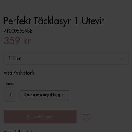
Perfekt Täcklasyr 1 Utevit
710005559BE
359 kr
1 Liter
Visa Prishistorik
Antal
Räkna ut mängd färg
Ej i webblager