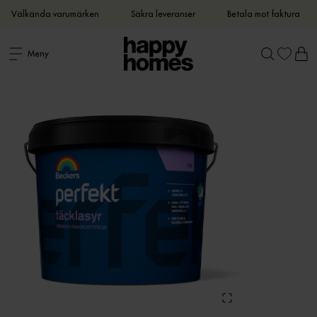
Välkända varumärken
Säkra leveranser
Betala mot faktura
Meny