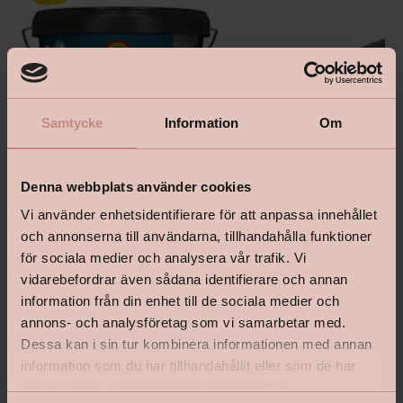
Samtycke
Information
Om
Denna webbplats använder cookies
Vi använder enhetsidentifierare för att anpassa innehållet
Perfekt Fönster & Snickeri Plus
Färgskrapa 50Mm
och annonserna till användarna, tillhandahålla funktioner
för sociala medier och analysera vår trafik. Vi
vidarebefordrar även sådana identifierare och annan
information från din enhet till de sociala medier och
annons- och analysföretag som vi samarbetar med.
Pris från
259 kr
Dessa kan i sin tur kombinera informationen med annan
Pris
159 kr
information som du har tillhandahållit eller som de har
Välj kulör
samlat in när du har använt deras tjänster.