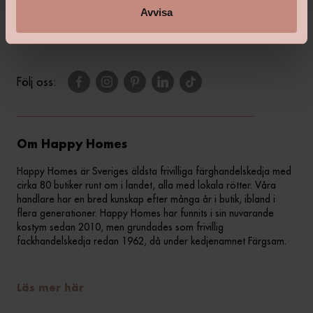
Kontakta din butik
Avvisa
Följ oss:
Om Happy Homes
Happy Homes är Sveriges äldsta frivilliga färghandelskedja med
cirka 80 butiker runt om i landet, alla med lokala rötter. Våra
handlare har en bred kunskap efter många år i butik, ibland i
flera generationer. Happy Homes har funnits i sin nuvarande
kostym sedan 2010, men grundades som frivillig
fackhandelskedja redan 1962, då under kedjenamnet Färgsam.
Läs mer här