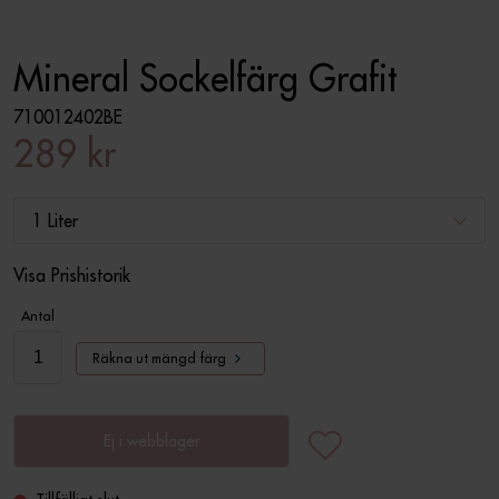
Mineral Sockelfärg Grafit
710012402BE
289 kr
1 Liter
Visa Prishistorik
Antal
Räkna ut mängd färg
Ej i webblager