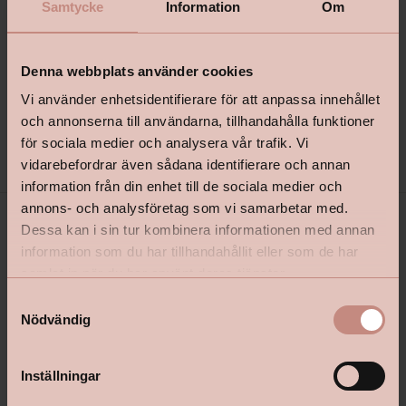
Samtycke
Information
Om
Produktbeskrivning
+
Denna webbplats använder cookies
Vi använder enhetsidentifierare för att anpassa innehållet
och annonserna till användarna, tillhandahålla funktioner
Specifikationer
+
för sociala medier och analysera vår trafik. Vi
vidarebefordrar även sådana identifierare och annan
information från din enhet till de sociala medier och
annons- och analysföretag som vi samarbetar med.
Dessa kan i sin tur kombinera informationen med annan
information som du har tillhandahållit eller som de har
samlat in när du har använt deras tjänster.
S
Nödvändig
a
m
shop@happyhomes.se
t
Inställningar
y
Vanliga frågor & svar