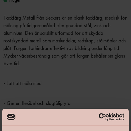
I lager
Täckfärg Metall från Beckers är en blank täckfärg, idealisk för 
målning på tidigare målad eller grundad stål, zink och 
aluminium. Den är särskilt utformad för att skydda 
rostskyddad metall som maskindelar, redskap, stålmöbler och 
plåt. Färgen förhindrar effektivt rostbildning under lång tid. 
Mycket väderbeständig som gör att färgen behåller sin glans 
över tid.
- Lätt att måla med
- Ger en flexibel och slagtålig yta
- Väderbeständig för ett hållbart resultat