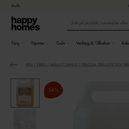
Proffs
Färg
Tapeter
Golv
Verktyg & Tillbehör
Kake
HEM
FÄRG
MÅLA UTOMHUS
TRÄOLJA, TRÄLASYR OCH TR
34
%