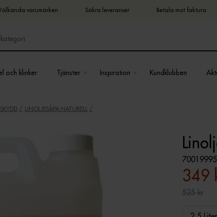
Välkända varumärken
Säkra leveranser
Betala mot faktura
l och klinker
Tjänster
Inspiration
Kundklubben
Aktu
ÄSKYDD
LINOLJESÅPA NATURELL
Linol
7001999
349 
525 kr
2,5 Liter