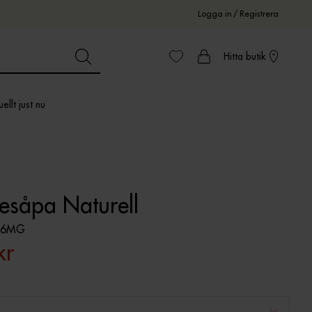
Logga in
/
Registrera
Hitta butik
ellt just nu
jesåpa Naturell
56MG
kr