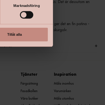
onsam rengöring inom- och utomhus. Det är dessutom en 
Marknadsföring
ch miljövänlig produkt.
bleker såpan obehandlat trä och ger det en fin patina - 
 dig som är ute efter ett klassiskt skurgolv.
Tillåt alla
ationer
+
Tjänster
Inspiration
Färgsättning
Måla inomhus
Fasadkollen
Varumärken
Våra butiker
Måla utomhus