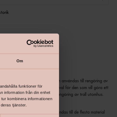
storik
Lägg i varukorgen
Om
a från Herdins är en såpa som kan användas till rengöring av 
andahålla funktioner för
aterial. Det är också ett utmärkt val för den som vill göra ett 
n information från din enhet
skurgolv eller för behandling och rengöring av trall utomhus.
 tur kombinera informationen
deras tjänster.
a är en fetare såpa som kan användas till de flesta material 