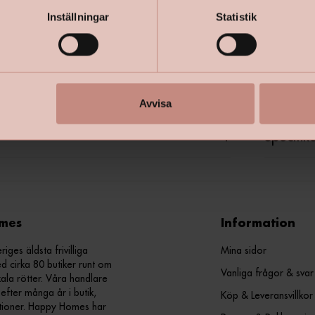
för en sk
Inställningar
Statistik
naturlig o
Med tiden 
perfekt för
Avvisa
+
Specifik
mes
Information
ges äldsta frivilliga
Mina sidor
d cirka 80 butiker runt om
Vanliga frågor & svar
kala rötter. Våra handlare
efter många år i butik,
Köp & Leveransvillkor
ationer. Happy Homes har