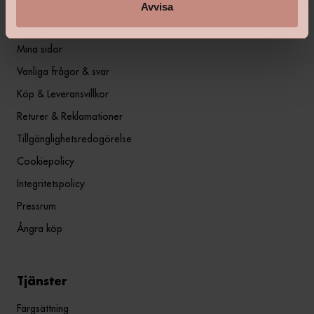
Avvisa
Information
Mina sidor
Vanliga frågor & svar
Köp & Leveransvillkor
Returer & Reklamationer
Tillgänglighetsredogörelse
Cookiepolicy
Integritetspolicy
Pressrum
Ångra köp
Tjänster
Färgsättning