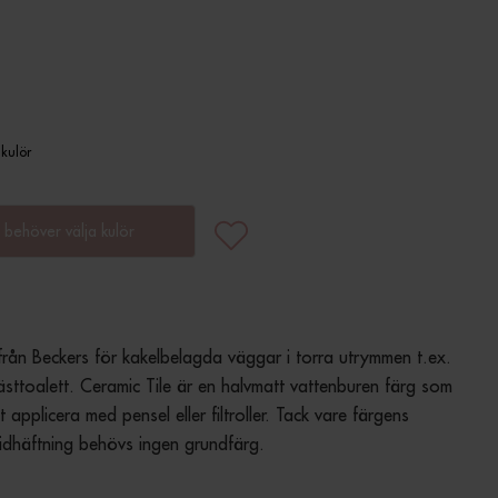
 kulör
 behöver välja kulör
från Beckers för kakelbelagda väggar i torra utrymmen t.ex. 
sttoalett. Ceramic Tile är en halvmatt vattenburen färg som 
t applicera med pensel eller filtroller. Tack vare färgens 
idhäftning behövs ingen grundfärg.