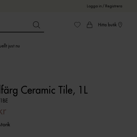
Logga in
/
Registrera
Hitta butik
ellt just nu
färg Ceramic Tile, 1L
1BE
kr
storik