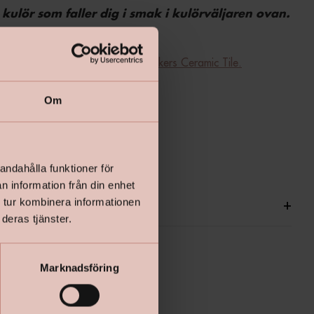
 kulör som faller dig i smak i kulörväljaren ovan.
 du en guide hur du applicerar Beckers Ceramic Tile.
Om
andahålla funktioner för
n information från din enhet
ationer
+
 tur kombinera informationen
deras tjänster.
Marknadsföring