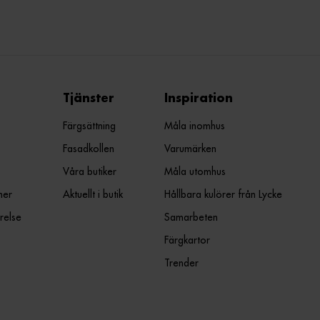
Tjänster
Inspiration
Färgsättning
Måla inomhus
Fasadkollen
Varumärken
Våra butiker
Måla utomhus
ner
Aktuellt i butik
Hållbara kulörer från Lycke
relse
Samarbeten
Färgkartor
Trender