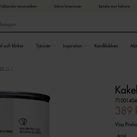
Välkända varumärken
Säkra leveranser
Betala mot faktura
l och klinker
Tjänster
Inspiration
Kundklubben
Aktu
LE, 1L
Kakel
71001404
389 
Visa Prishi
Antal