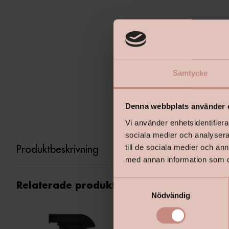
Samtycke
Denna webbplats använder 
Vi använder enhetsidentifierar
sociala medier och analysera 
Produktbeskrivning
till de sociala medier och a
med annan information som du 
S
Relaterade produkter
Nödvändig
a
m
t