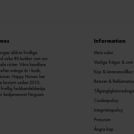
mes
Information
ges äldsta frivilliga
Mina sidor
d cirka 80 butiker runt om
Vanliga frågor & svar
kala rötter. Våra handlare
efter många år i butik,
Köp & Leveransvillkor
ationer. Happy Homes har
Returer & Reklamatio
nde kostym sedan 2010,
ivillig fackhandelskedja
Tillgänglighetsredogö
er kedjenamnet Färgsam.
Cookiepolicy
Integritetspolicy
Pressrum
Ångra köp