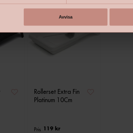
Avvisa
t
Rollerset Extra Fin
Platinum 10Cm
Pris
119 kr