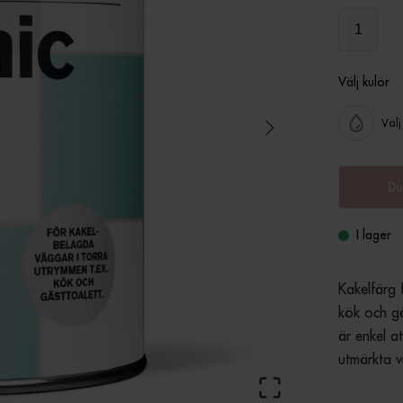
Välj kulör
Välj
Du
I lager
Kakelfärg 
kök och gä
är enkel at
utmärkta v