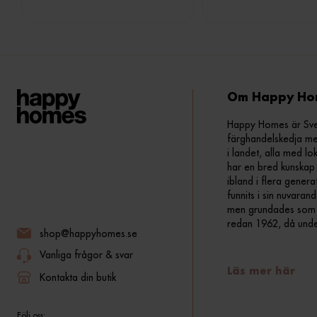
Om Happy Ho
Happy Homes är Sveri
färghandelskedja me
i landet, alla med lo
har en bred kunskap 
ibland i flera gener
funnits i sin nuvara
men grundades som fr
redan 1962, då und
shop@happyhomes.se
Vanliga frågor & svar
Läs mer här
Kontakta din butik
Följ oss: