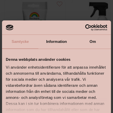
Samtycke
Information
Om
Denna webbplats använder cookies
Vi använder enhetsidentifierare för att anpassa innehållet
och annonserna till användarna, tillhandahålla funktioner
Beckers Snickerispackel
Inomhustvätt Beckers Plus
för sociala medier och analysera vår trafik. Vi
vidarebefordrar även sådana identifierare och annan
information från din enhet till de sociala medier och
annons- och analysföretag som vi samarbetar med.
Dessa kan i sin tur kombinera informationen med annan
information som du har tillhandahållit eller som de har