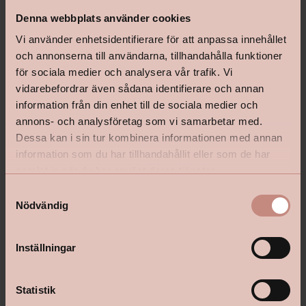
Denna webbplats använder cookies
Vi använder enhetsidentifierare för att anpassa innehållet
och annonserna till användarna, tillhandahålla funktioner
för sociala medier och analysera vår trafik. Vi
vidarebefordrar även sådana identifierare och annan
information från din enhet till de sociala medier och
annons- och analysföretag som vi samarbetar med.
Dessa kan i sin tur kombinera informationen med annan
information som du har tillhandahållit eller som de har
samlat in när du har använt deras tjänster.
S
Nödvändig
a
m
Beckers Snickerispackel
Inomhustvätt Beckers Plus
t
Inställningar
y
c
k
Statistik