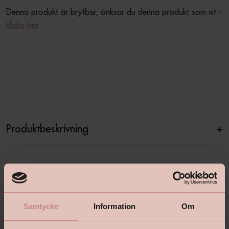
Denna produkt är brytbar, önksar du denna produkt som vit - 
klicka här.
Produktbeskrivning
+
Specifikationer
+
Samtycke
Information
Om
Relaterade produkter