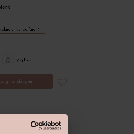
storik
Räkna ut mängd färg
Välj kulör
Lägg i varukorgen