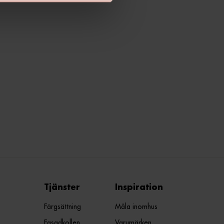
Tjänster
Inspiration
Färgsättning
Måla inomhus
Fasadkollen
Varumärken