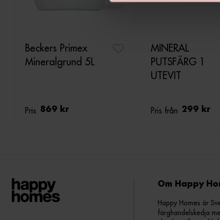
v
a
l
Beckers Primex
MINERAL
Mineralgrund 5L
PUTSFÄRG 1
UTEVIT
Pris
869 kr
Pris från
299 kr
Om Happy Ho
Happy Homes är Sveri
färghandelskedja me