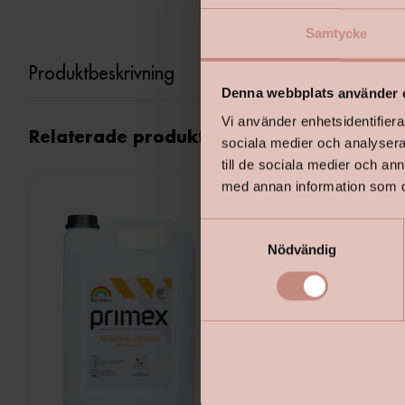
Samtycke
Produktbeskrivning
Denna webbplats använder 
Vi använder enhetsidentifierar
Relaterade produkter
sociala medier och analysera 
till de sociala medier och a
med annan information som du 
S
Nödvändig
a
m
t
y
c
k
e
s