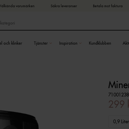
Välkända varumärken
Säkra leveranser
Betala mot faktura
l och klinker
Tjänster
Inspiration
Kundklubben
Aktu
Miner
71001238
299 
0,9 Liter