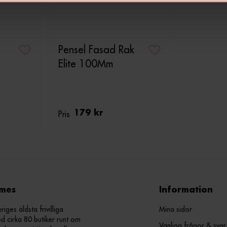
Pensel Fasad Rak
Elite 100Mm
Pris
179 kr
mes
Information
ges äldsta frivilliga
Mina sidor
d cirka 80 butiker runt om
Vanliga frågor & svar