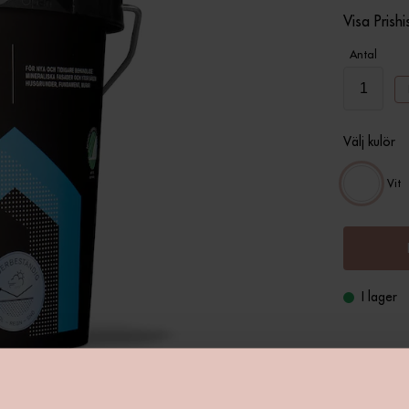
Visa Prishi
Antal
Välj kulör
Vit
I lager