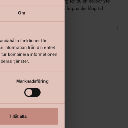
och torkar snabbt. Med denna färg får du en hållbar yta 
r väderpåverkan och bevarar sin färg under lång tid.
Om
ationer
+
andahålla funktioner för
n information från din enhet
 tur kombinera informationen
deras tjänster.
Marknadsföring
Tillåt alla