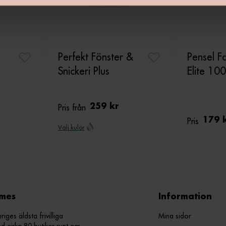
Perfekt Fönster &
Pensel F
Snickeri Plus
Elite 1
Pris från
259 kr
Pris
179 
Välj kulör
mes
Information
ges äldsta frivilliga
Mina sidor