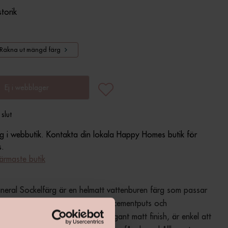
storik
Räkna ut mängd färg
Ej i webblager
 slut
glig i webbutik. Kontakta din lokala Happy Homes butik för
s.
närmaste butik
neral Sockelfärg är en helmatt vattenburen färg som passar 
r att måla hussocklar av betong, cementputs och 
rkta mineralskivor. Den ger en elegant matt finish, är enkel att 