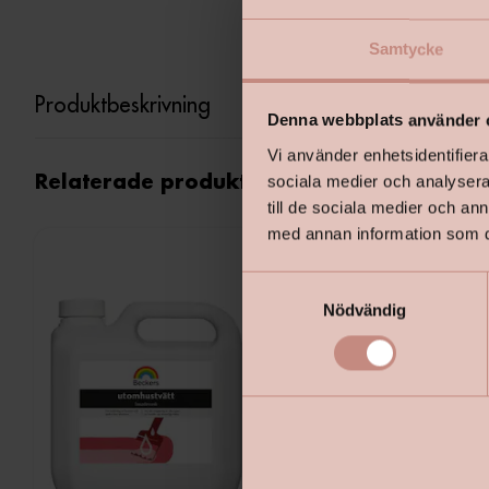
Samtycke
Produktbeskrivning
Denna webbplats använder 
Vi använder enhetsidentifierar
sociala medier och analysera 
Relaterade produkter
till de sociala medier och a
med annan information som du 
S
Nödvändig
a
m
t
y
c
k
e