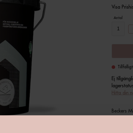
Visa Prishi
Antal
Tillfälligt
Ej tillgän
lagerstatu
Hitta din 
Beckers Mi
perfekt fö
fiberförstä