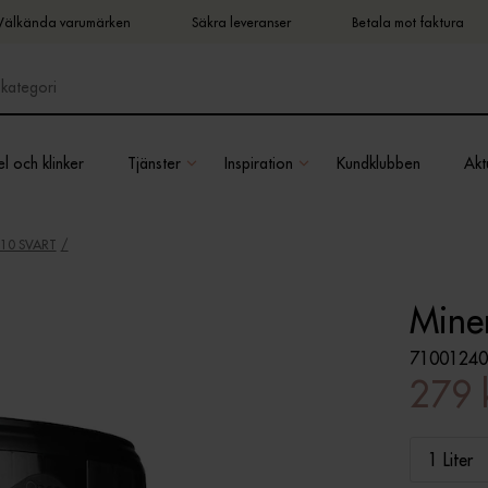
Välkända varumärken
Säkra leveranser
Betala mot faktura
l och klinker
Tjänster
Inspiration
Kundklubben
Aktu
10 SVART
Miner
71001240
279 
1 Liter