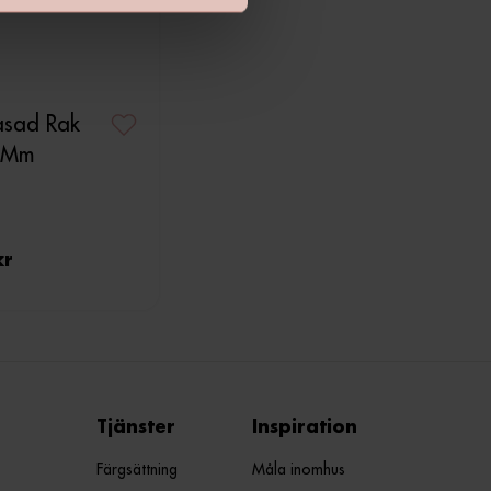
asad Rak
00Mm
kr
Tjänster
Inspiration
Färgsättning
Måla inomhus