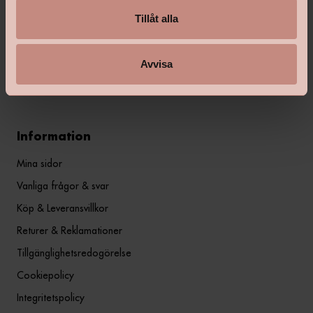
flera generationer. Happy Homes har funnits i sin nuvarande
kostym sedan 2010, men grundades som frivillig
Tillåt alla
fackhandelskedja redan 1962, då under kedjenamnet Färgsam.
Avvisa
Läs mer här
Information
Mina sidor
Vanliga frågor & svar
Köp & Leveransvillkor
Returer & Reklamationer
Tillgänglighetsredogörelse
Cookiepolicy
Integritetspolicy