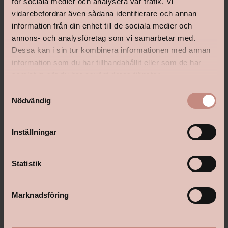
för sociala medier och analysera vår trafik. Vi
vidarebefordrar även sådana identifierare och annan
information från din enhet till de sociala medier och
annons- och analysföretag som vi samarbetar med.
shop@happyhomes.se
Dessa kan i sin tur kombinera informationen med annan
information som du har tillhandahållit eller som de har
Vanliga frågor & svar
samlat in när du har använt deras tjänster.
Kontakta din butik
S
Nödvändig
a
m
t
Inställningar
Följ oss:
y
c
k
Statistik
e
Om Happy Homes
s
Marknadsföring
Happy Homes är Sveriges äldsta frivilliga färghandelskedja med
v
cirka 80 butiker runt om i landet, alla med lokala rötter. Våra
a
handlare har en bred kunskap efter många år i butik, ibland i
l