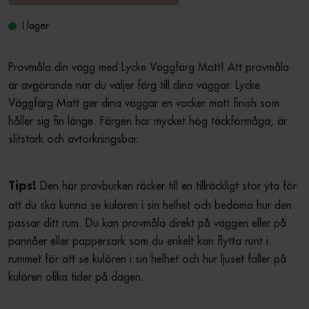
I lager
Provmåla din vägg med Lycke Väggfärg Matt! Att provmåla 
är avgörande när du väljer färg till dina väggar. Lycke 
Väggfärg Matt ger dina väggar en vacker matt finish som 
håller sig fin länge. Färgen har mycket hög täckförmåga, är 
slitstark och avtorkningsbar.
 Den här provburken räcker till en tillräckligt stor yta för 
Tips!
att du ska kunna se kulören i sin helhet och bedöma hur den 
passar ditt rum. Du kan provmåla direkt på väggen eller på 
pannåer eller pappersark som du enkelt kan flytta runt i 
rummet för att se kulören i sin helhet och hur ljuset faller på 
kulören olika tider på dagen.