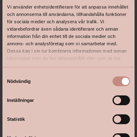
Vi använder enhetsidentifierare för att anpassa innehållet
och annonserna till användarna, tillhandahålla funktioner
för sociala medier och analysera vår trafik. Vi
vidarebefordrar även sådana identifierare och annan
information från din enhet till de sociala medier och
annons- och analysföretag som vi samarbetar med.
Dessa kan i sin tur kombinera informationen med annan
information som du har tillhandahållit eller som de har
samlat in när du har använt deras tjänster.
S
Nödvändig
a
Lycke Väggfärg Ultramatt Provburk
Väggfärg Lycke Helmatt 
m
t
Inställningar
y
c
Pris
Pris
99 kr
99 kr
k
Statistik
e
Välj kulör
Välj kulör
s