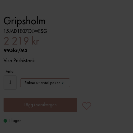
Gripsholm
15JAD1E07OLWESG
2 219 kr
995
M2
Visa Prishistorik
Antal
Räkna ut antal paket
Lägg i varukorgen
I lager