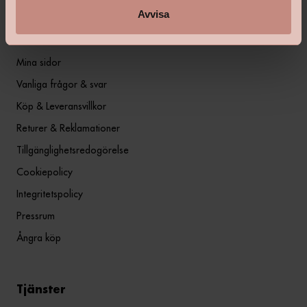
Avvisa
Information
Mina sidor
Vanliga frågor & svar
Köp & Leveransvillkor
Returer & Reklamationer
Tillgänglighetsredogörelse
Cookiepolicy
Integritetspolicy
Pressrum
Ångra köp
Tjänster