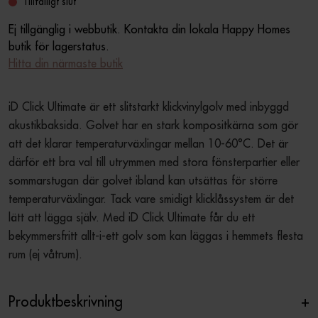
Tillfälligt slut
Ej tillgänglig i webbutik. Kontakta din lokala Happy Homes
butik för lagerstatus.
Hitta din närmaste butik
iD Click Ultimate är ett slitstarkt klickvinylgolv med inbyggd 
akustikbaksida. Golvet har en stark kompositkärna som gör 
att det klarar temperaturväxlingar mellan 10-60°C. Det är 
därför ett bra val till utrymmen med stora fönsterpartier eller 
sommarstugan där golvet ibland kan utsättas för större 
temperaturväxlingar. Tack vare smidigt klicklåssystem är det 
lätt att lägga själv. Med iD Click Ultimate får du ett 
bekymmersfritt allt-i-ett golv som kan läggas i hemmets flesta 
rum (ej våtrum).
Produktbeskrivning
+