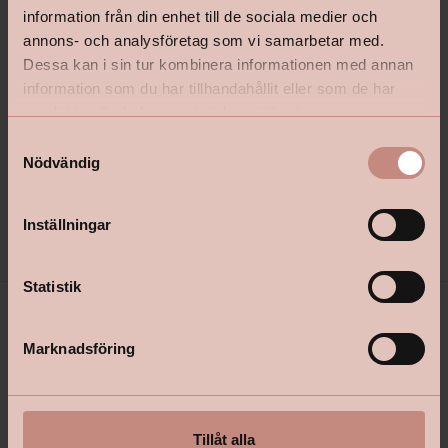
information från din enhet till de sociala medier och
annons- och analysföretag som vi samarbetar med.
Dessa kan i sin tur kombinera informationen med annan
iD Inspiration Click Solid 55 - Rock
iD Inspiration Click Solid 5
information som du har tillhandahållit eller som de har
Grey
Composite Cool Grey
samlat in när du har använt deras tjänster.
S
Nödvändig
a
Pris
Pris
m
901 kr
752 kr
t
515
M2
515
M2
Inställningar
y
c
k
Statistik
e
s
Marknadsföring
v
a
l
Tillåt alla