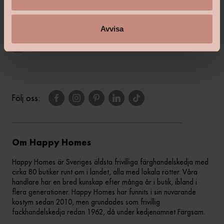
shop@happyhomes.se
Vanliga frågor & svar
Avvisa
Kontakta din butik
Följ oss:
Om Happy Homes
Happy Homes är Sveriges äldsta frivilliga färghandelskedja med
cirka 80 butiker runt om i landet, alla med lokala rötter. Våra
handlare har en bred kunskap efter många år i butik, ibland i
flera generationer. Happy Homes har funnits i sin nuvarande
kostym sedan 2010, men grundades som frivillig
fackhandelskedja redan 1962, då under kedjenamnet Färgsam.