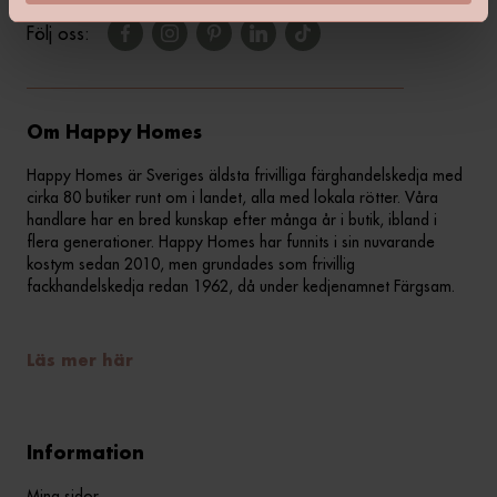
Följ oss:
Om Happy Homes
Happy Homes är Sveriges äldsta frivilliga färghandelskedja med
cirka 80 butiker runt om i landet, alla med lokala rötter. Våra
handlare har en bred kunskap efter många år i butik, ibland i
flera generationer. Happy Homes har funnits i sin nuvarande
kostym sedan 2010, men grundades som frivillig
fackhandelskedja redan 1962, då under kedjenamnet Färgsam.
Läs mer här
Information
Mina sidor