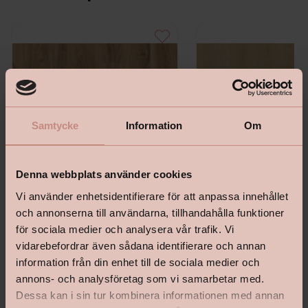
Samtycke
Information
Om
Denna webbplats använder cookies
Vi använder enhetsidentifierare för att anpassa innehållet
och annonserna till användarna, tillhandahålla funktioner
för sociala medier och analysera vår trafik. Vi
iD Inspiration Click Solid 55 - English
iD Inspiration Click Solid 5
vidarebefordrar även sådana identifierare och annan
Oak Natural
Highland Oak Light Natu
information från din enhet till de sociala medier och
annons- och analysföretag som vi samarbetar med.
Dessa kan i sin tur kombinera informationen med annan