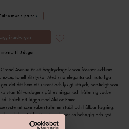
Räkna ut antal paket
Lägg i varukorgen
 inom 5 till 8 dagar
 Grand Avenue är ett högtrycksgolv som förenar exklusiv 
 exceptionell slitstyrka. Med sina eleganta och naturliga 
ger det ditt hem ett stilrent och lyxigt uttryck, samtidigt som 
arka ytan tål vardagens påfrestningar och håller sig vacker 
 tid. Enkelt att lägga med AluLoc Prime 
åsesystemet som säkerställer en stabil och hållbar fogning. 
deunderlaget Silent System skapar en behaglig och tyst 
a.