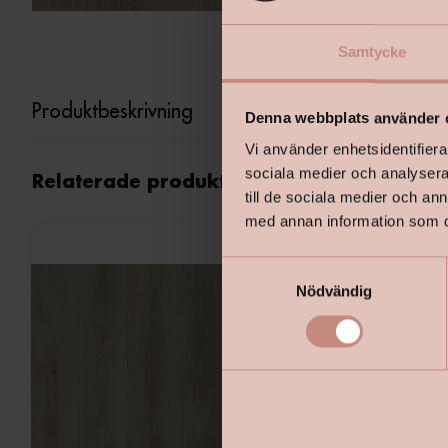
Samtycke
Produktbeskrivning
Denna webbplats använder 
Vi använder enhetsidentifierar
sociala medier och analysera 
Relaterade produkter
till de sociala medier och a
med annan information som du 
S
Nödvändig
a
m
t
y
c
k
e