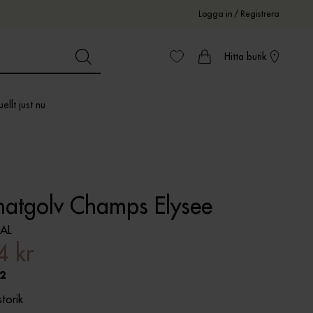
Logga in
/
Registrera
Hitta butik
ellt just nu
natgolv Champs Elysee
AL
4 kr
2
storik