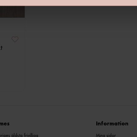
t
mes
Information
ges äldsta frivilliga
Mina sidor