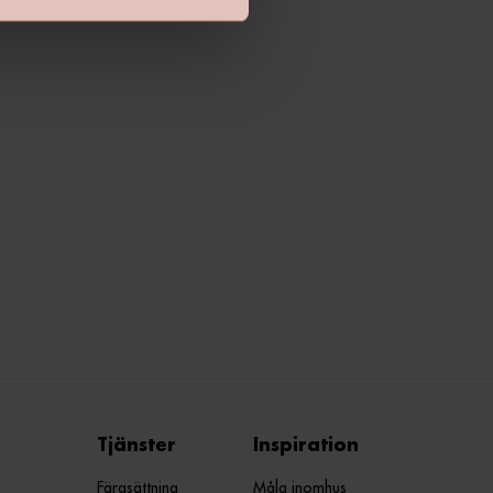
Tjänster
Inspiration
Färgsättning
Måla inomhus