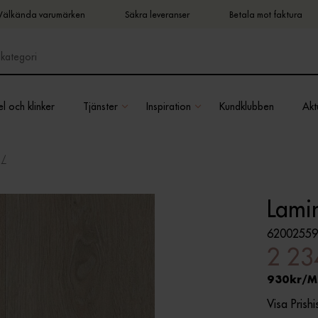
Välkända varumärken
Säkra leveranser
Betala mot faktura
l och klinker
Tjänster
Inspiration
Kundklubben
Aktu
Lami
62002559
2 23
930
M
Visa Prishi