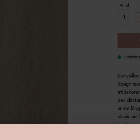
Antal
Leverans
BerryAlloc
design med
trädekorer 
den slitst
under lång
aluminiuml
Ljuddämpan
gångkänsl