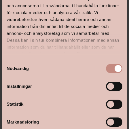
och annonserna till användarna, tillhandahålla funktioner
för sociala medier och analysera vår trafik. Vi
vidarebefordrar även sådana identifierare och annan
information från din enhet till de sociala medier och
annons- och analysföretag som vi samarbetar med.
Dessa kan i sin tur kombinera informationen med annan
information som du har tillhandahållit eller som de har
shop@happyhomes.se
samlat in när du har använt deras tjänster.
Vanliga frågor & svar
S
Nödvändig
a
Kontakta din butik
m
t
Inställningar
y
c
Följ oss:
k
Statistik
e
s
Marknadsföring
v
Om Happy Homes