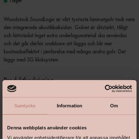
I lager
Woodstock SoundLogic är vårt tystaste laminatgolv tack vare 
den integrerade akustikbaksidan. Golvet är slitstarkt, tåligt 
och lättstädat.Inget extra underlagsmaterial ska användas 
och det går därför snabbare att lägga och blir mer 
kostnadseffektivt i jämförelse med många andra golv. Det 
läggs med 5G klicksystem
Produktbeskrivning
+
Samtycke
Information
Om
Specifikationer
+
Denna webbplats använder cookies
Vi använder enhetsidentifierare för att anpassa innehållet