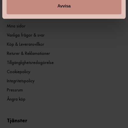
Avvisa
Information
Mina sidor
Vanliga frågor & svar
Köp & Leveransvillkor
Returer & Reklamationer
Tillgänglighetsredogörelse
Cookiepolicy
Integritetspolicy
Pressrum
Ångra köp
Tjänster