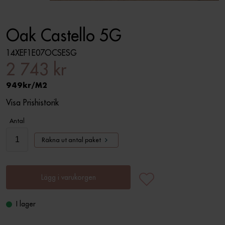
Oak Castello 5G
14XEF1E07OCSESG
2 743 kr
949
M2
Visa Prishistorik
Antal
Räkna ut antal paket
Lägg i varukorgen
I lager