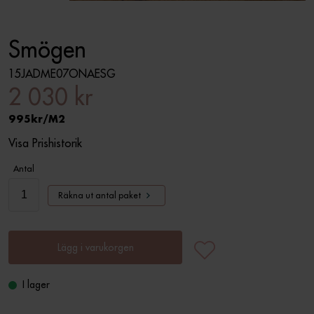
Smögen
15JADME07ONAESG
2 030 kr
995
M2
Visa Prishistorik
Antal
Räkna ut antal paket
Lägg i varukorgen
I lager