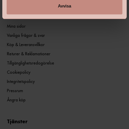
Avvisa
Information
Mina sidor
Vanliga frågor & svar
Köp & Leveransvillkor
Returer & Reklamationer
Tillgänglighetsredogörelse
Cookiepolicy
Integritetspolicy
Pressrum
Ångra köp
Tjänster