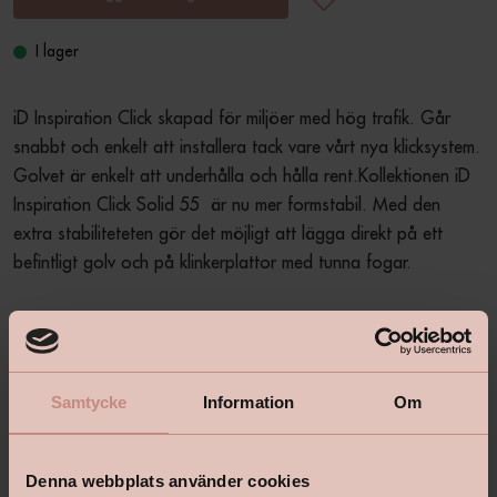
I lager
iD Inspiration Click skapad för miljöer med hög trafik. Går 
snabbt och enkelt att installera tack vare vårt nya klicksystem. 
Golvet är enkelt att underhålla och hålla rent.Kollektionen iD 
Inspiration Click Solid 55  är nu mer formstabil. Med den 
extra stabiliteteten gör det möjligt att lägga direkt på ett 
befintligt golv och på klinkerplattor med tunna fogar.
Produktbeskrivning
+
Samtycke
Information
Om
Specifikationer
+
Denna webbplats använder cookies