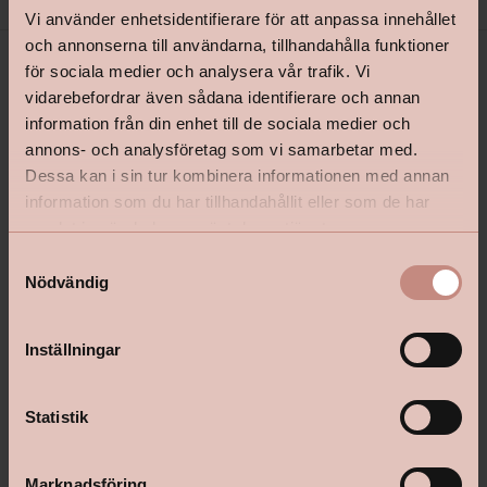
Vi använder enhetsidentifierare för att anpassa innehållet
och annonserna till användarna, tillhandahålla funktioner
för sociala medier och analysera vår trafik. Vi
vidarebefordrar även sådana identifierare och annan
information från din enhet till de sociala medier och
annons- och analysföretag som vi samarbetar med.
Dessa kan i sin tur kombinera informationen med annan
information som du har tillhandahållit eller som de har
samlat in när du har använt deras tjänster.
shop@happyhomes.se
S
Vanliga frågor & svar
Nödvändig
a
m
Kontakta din butik
t
Inställningar
y
c
k
Statistik
Följ oss:
e
s
Marknadsföring