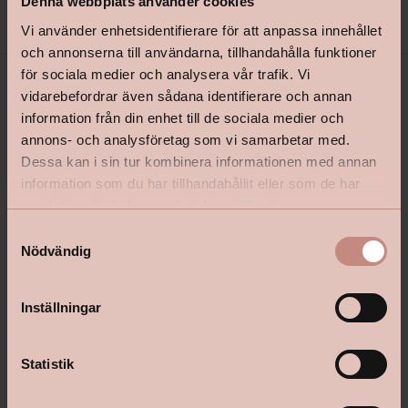
Denna webbplats använder cookies
Vi använder enhetsidentifierare för att anpassa innehållet
och annonserna till användarna, tillhandahålla funktioner
för sociala medier och analysera vår trafik. Vi
vidarebefordrar även sådana identifierare och annan
information från din enhet till de sociala medier och
annons- och analysföretag som vi samarbetar med.
Dessa kan i sin tur kombinera informationen med annan
information som du har tillhandahållit eller som de har
samlat in när du har använt deras tjänster.
shop@happyhomes.se
S
Nödvändig
a
Vanliga frågor & svar
m
Kontakta din butik
t
Inställningar
y
c
k
Statistik
Följ oss:
e
s