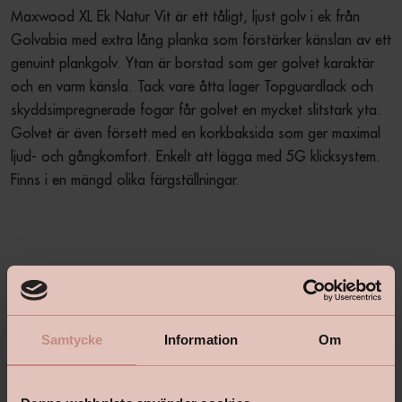
Maxwood XL Ek Natur Vit är ett tåligt, ljust golv i ek från 
Golvabia med extra lång planka som förstärker känslan av ett 
genuint plankgolv. Ytan är borstad som ger golvet karaktär 
och en varm känsla. Tack vare åtta lager Topguardlack och 
skyddsimpregnerade fogar får golvet en mycket slitstark yta. 
Golvet är även försett med en korkbaksida som ger maximal 
ljud- och gångkomfort. Enkelt att lägga med 5G klicksystem. 
Finns i en mängd olika färgställningar.
Produktbeskrivning
+
Samtycke
Information
Om
Specifikationer
+