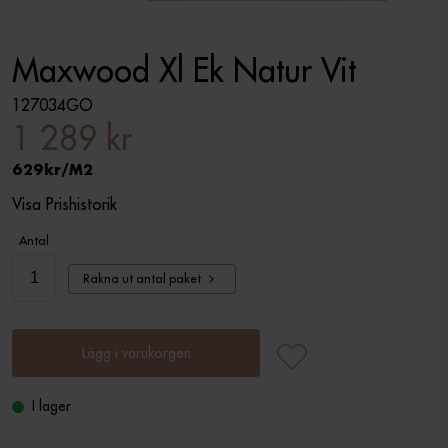
Maxwood Xl Ek Natur Vit
127034GO
1 289 kr
629
M2
Visa Prishistorik
Antal
Räkna ut antal paket
Lägg i varukorgen
I lager