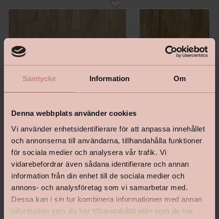
Samtycke
Information
Om
Denna webbplats använder cookies
Vi använder enhetsidentifierare för att anpassa innehållet
och annonserna till användarna, tillhandahålla funktioner
Shade - Ek Cream White
Trägolv Pure Oak Tres 13
för sociala medier och analysera vår trafik. Vi
vidarebefordrar även sådana identifierare och annan
information från din enhet till de sociala medier och
annons- och analysföretag som vi samarbetar med.
Dessa kan i sin tur kombinera informationen med annan
Pris
Pris
2 567 kr
1 423 kr
information som du har tillhandahållit eller som de har