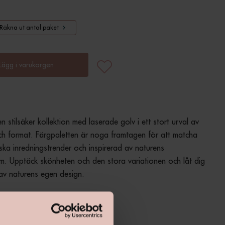
Räkna ut antal paket
Lägg i varukorgen
 stilsäker kollektion med laserade golv i ett stort urval av 
h format. Färgpaletten är noga framtagen för att matcha 
ska inredningstrender och inspirerad av naturens 
m. Upptäck skönheten och den stora variationen och låt dig 
 av naturens egen design.