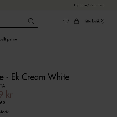
Logga in
/
Registrera
Hitta butik
ellt just nu
e - Ek Cream White
1TA
9 kr
M2
storik