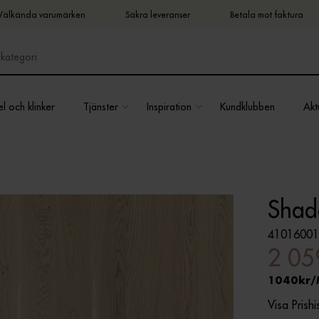
Välkända varumärken
Säkra leveranser
Betala mot faktura
l och klinker
Tjänster
Inspiration
Kundklubben
Aktu
Shad
4101600
2 05
1040
Visa Prishi