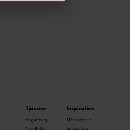
Tjänster
Inspiration
Färgsättning
Måla inomhus
Fasadkollen
Varumärken