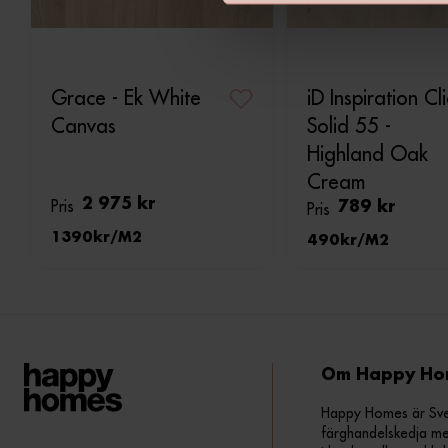
v
a
l
Grace - Ek White
iD Inspiration Cl
Canvas
Solid 55 -
Highland Oak
Cream
Pris
2 975 kr
Pris
789 kr
1390
M2
490
M2
Om Happy Ho
Happy Homes är Sveri
färghandelskedja me