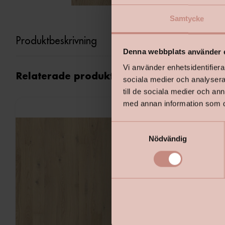
Samtycke
Produktbeskrivning
Denna webbplats använder 
Vi använder enhetsidentifierar
Relaterade produkter
sociala medier och analysera 
till de sociala medier och a
med annan information som du 
S
Nödvändig
a
m
t
y
c
k
e
s