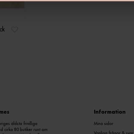
ick
mes
Information
ges äldsta frivilliga
Mina sidor
d cirka 80 butiker runt om
Vanliga frågor & svar