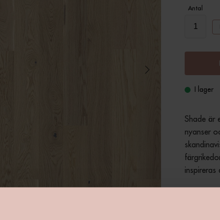
Antal
I lager
Shade är en
nyanser oc
skandinavi
färgrikedo
inspireras